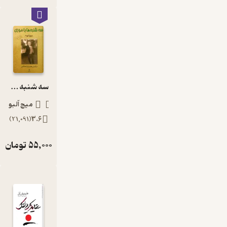
از
زندگ
ی
هم
سهی
م
شوید
سه شنبه ها با موری
. اگر
دوس
میچ آلبوم
ت
)
21,091
(
3.6
دارید
کتاب‌
55,000
تومان
های
داستا
ن و
رمان
خارج
ی را
به