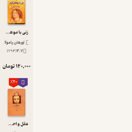
ی
واقع
ی و
زنده
به
زنی با موهای قرمز
نمای
ش
اورهان پاموک
می‌گ
)
293
(
3.7
ذارند
.
120,000
تومان
احسا
سات
شخ
٪20
صیت‌
ها از
طری
ق
نحوه
تلفظ
عقل و احساس
و