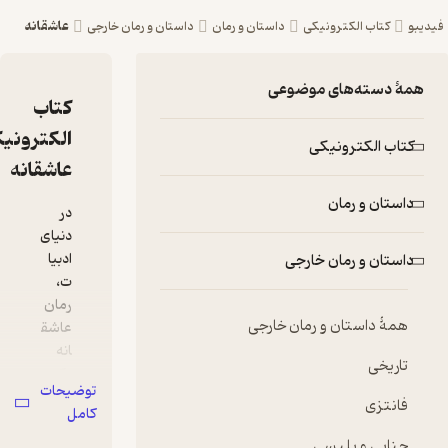
عاشقانه
مان
داستان و رمان خارجی
کتاب
الکترونیکی
عاشقانه
در
دنیای
ادبیا
ت،
رمان
عاشق
انه
یکی
توضیحات
از
کامل
سرچ
شمه‌