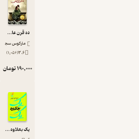
پرطر
فدار
باقی
می‌ما
ده قرن عاشقی
ند.
بهتری
مارکوس سجویک
ن
)
1,056
(
3.6
کتاب‌
های
190,000
تومان
صوت
ی
داستا
ن و
رمان
عاشق
انه
فارس
ی
یک بعلاوه یک
توس