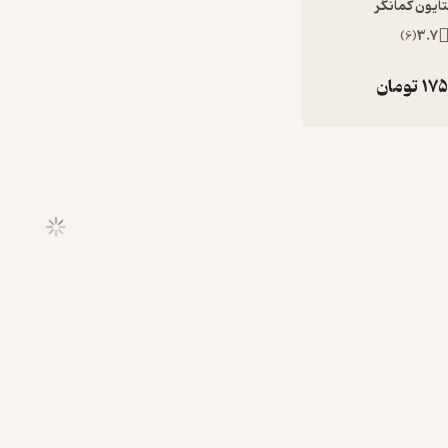
ایون کمانگر
)
6
(
3.7
175
تومان