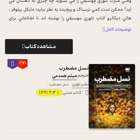
وقتي عبارت تئوري موسيقي را مي شنويد چه چيزي به ذهنتان مي
آيد؟ ممکن است کمي ترسناک و پيچيده به نظر بيايد؛ مايکل پيلوفر ،
هالي ديکالرو کتاب تئوري موسيقي را نوشته اند تا اطلاعاتي براي
گسترش دامنه ي توانا ...
...
توضیحات کامل
مشاهده کتاب
٪70
نسل مضطرب
مترجم:
میثم همدمی
نشر نوین
نسل مضطرب
کتاب متنی
4.3
(134)