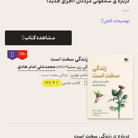
درباره ی
سمفونی مردگان (اجرای جدید)
...
...
توضیحات کامل
مشاهده کتاب
٪70
زندگی سخت است
کی رن ستیا
مترجم:
محمدعلی امام هادی
نشر نوین
زندگی سخت است
کتاب متنی
4
(41)
درباره ی
زندگی سخت است