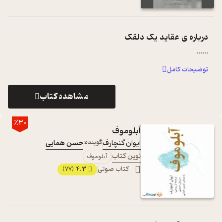
درباره ی
عقاید یک دلقک
...
...
توضیحات کامل
مشاهده کتاب
٪30
آبلوموف
ایوان گنچارف
گوینده:
حسن همایی
نوین کتاب
آبلوموف
کتاب صوتی
4.3
(77)