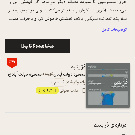
هری مسترسون تا سیزده دقیقه دیگر می‌مرد. اگر خودش این را
می‌دانست، آخرین سیگارش را تا فیلتر می‌کشید. ولی در عوض بعد از
سه پک، ته‌مانده سیگار را با کف کفشش خاموش کرد و با حرکت دست
دود را از جلوی صورتش ...
...
توضیحات کامل
مشاهده کتاب
٪40
دُرّ یتیم
محمود دولت آبادی
گوینده:
محمود دولت آبادی
رادیوگوشه
دُرّ یتیم
کتاب صوتی
4.2
(90)
درباره ی
دُرّ یتیم
...
...