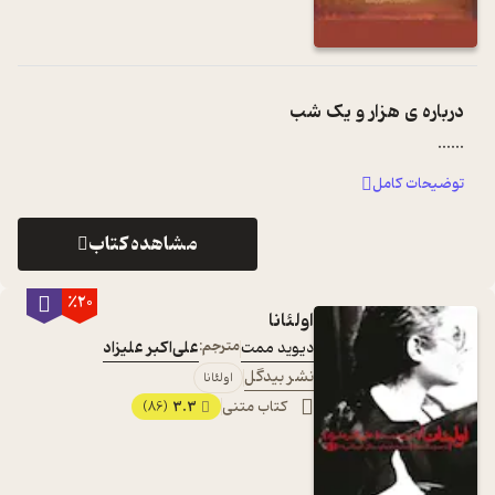
درباره ی
هزار و یک شب
...
...
توضیحات کامل
مشاهده کتاب
٪20
اولئانا
دیوید ممت
مترجم:
علی‌اکبر علیزاد
نشر بیدگل
اولئانا
کتاب متنی
3.3
(86)