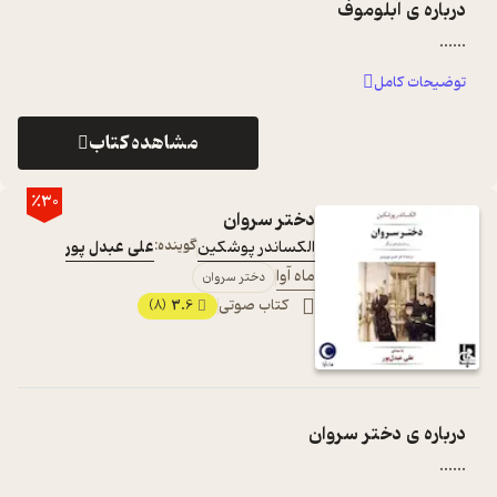
درباره ی
آبلوموف
...
...
توضیحات کامل
مشاهده کتاب
٪30
دختر سروان
الکساندر پوشکین
گوینده:
علی عبدل پور
ماه آوا
دختر سروان
کتاب صوتی
3.6
(8)
درباره ی
دختر سروان
...
...