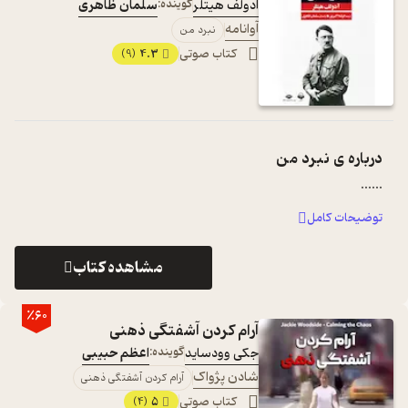
آدولف هیتلر
گوینده:
سلمان ظاهری
آوانامه
نبرد من
کتاب صوتی
4.3
(9)
درباره ی
نبرد من
...
...
توضیحات کامل
مشاهده کتاب
٪60
آرام کردن آشفتگی ذهنی
جکی وودساید
گوینده:
اعظم حبیبی
شادن پژواک
آرام کردن آشفتگی ذهنی
کتاب صوتی
5
(4)