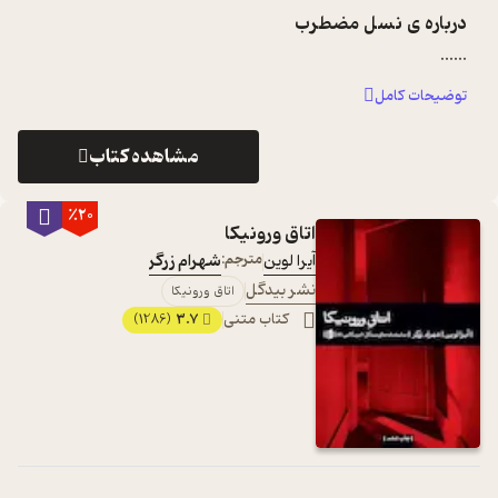
درباره ی
نسل مضطرب
...
...
توضیحات کامل
مشاهده کتاب
٪20
اتاق ورونیکا
آیرا لوین
مترجم:
شهرام زرگر
نشر بیدگل
اتاق ورونیکا
کتاب متنی
3.7
(1286)