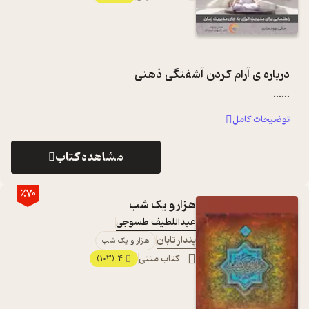
درباره ی
آرام کردن آشفتگی ذهنی
...
...
توضیحات کامل
مشاهده کتاب
٪70
هزار و یک شب
عبداللطیف طسوجی
پندار تابان
هزار و یک شب
کتاب متنی
4
(103)