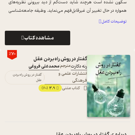
سکون نشده است هرچند شاید دست‌کم از دید بیرونی نظریه‌های
همواره در حال تغییر آن غیرقابل‌فهم می‌نماید. وظیفه جامعه‌شناسی
اما درک و تبیین دنیای ...
...
توضیحات کامل
مشاهده کتاب
٪70
گفتار در روش راه بردن عقل
رنه دکارت
مترجم:
محمدعلی فروغی
انتشارات علمی و
گفتار در روش راه بردن
فرهنگی
عقل
کتاب متنی
3.9
(60)
درباره ی
گفتار در روش راه بردن عقل