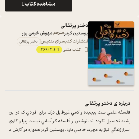
مشاهده کتاب
دختر پرتقالی
یوستین گردر
مترجم:
مهوش خرمی پور
انتشارات کتابسرای تندیس
دختر پرتقالی
کتاب متنی
4.1
(269)
درباره ی
دختر پرتقالی
فلسفه علمي ست پيچيده و کمي غيرقابل درک براي افرادي که در اين
رشته تحصيل نکرده اند. نوشتن از فلسفه کار آساني نيست زيرا واکاوي
اسرار زندگي نياز به مهارت خاصي دارد. يوستين گردر همواره در آثارش با
زباني س ...
...