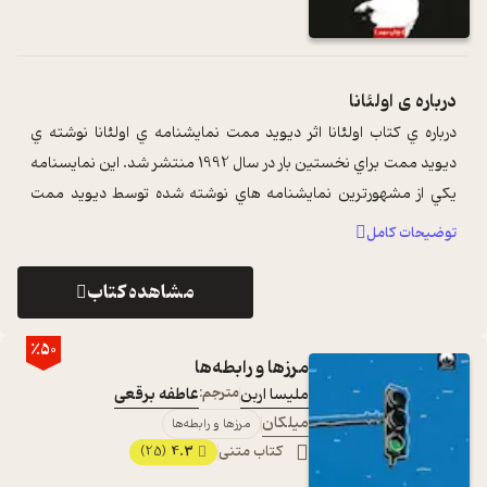
درباره ی
اولئانا
درباره ي کتاب اولئانا اثر ديويد ممت نمايشنامه ي اولئانا نوشته ي
ديويد ممت براي نخستين بار در سال 1992 منتشر شد. اين نمايسنامه
يکي از مشهورترين نمايشنامه هاي نوشته شده توسط ديويد ممت
است. علي اکبر ع ...
...
توضیحات کامل
مشاهده کتاب
٪50
مرزها و رابطه‌ها
ملیسا اربن
مترجم:
عاطفه برقعی
میلکان
مرزها و رابطه‌ها
کتاب متنی
4.3
(25)