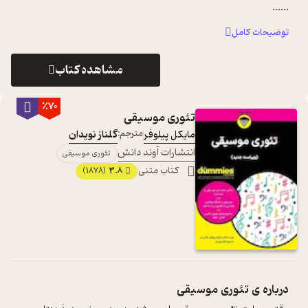
...
...
توضیحات کامل
مشاهده کتاب
٪70
تئوری موسیقی
مایکل پیلوفر
مترجم:
گلناز نویدان
انتشارات آوند دانش
تئوری موسیقی
کتاب متنی
3.8
(1878)
درباره ی
تئوری موسیقی