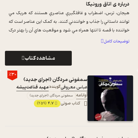
درباره ی
اتاق ورونیکا
هيجان، ترس، اضطراب و غافلگيري عناصري هستند که هريک مي
توانند داستاني را جذاب و خوانندني کنند. به کمک اين عناصر است که
خواننده با قصه تا انتها همراه مي شود و موقعيت هاي آن را بهتر درک
مي کند. آيرا لوين ...
...
توضیحات کامل
مشاهده کتاب
٪30
سمفونی مردگان (اجرای جدید)
عباس معروفی
گوینده:
مهبد قناعت‌پیشه
آوانامه
سمفونی مردگان (اجرای جدید)
کتاب صوتی
4.7
(259)