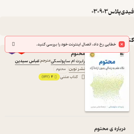
فیدی‌پلاس030903
کتاب‌های این لیست
٪70
محتوم
رابرت ام ساپولسکی
مترجم:
عباس سیدین
نشر نوین
محتوم
کتاب متنی
4
(142)
درباره ی
محتوم