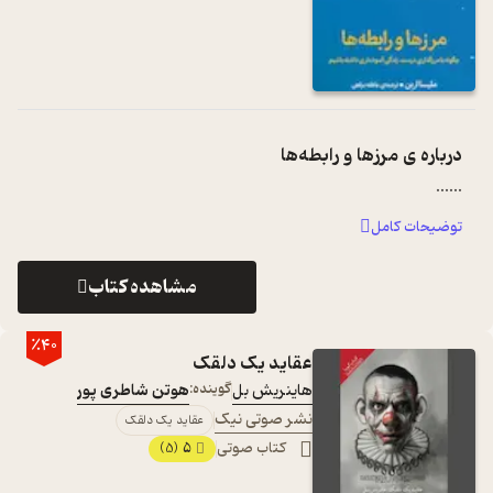
درباره ی
مرزها و رابطه‌ها
...
...
توضیحات کامل
مشاهده کتاب
٪40
عقاید یک دلقک
هاینریش بل
گوینده:
هوتن شاطری پور
نشر صوتی نیک
عقاید یک دلقک
کتاب صوتی
5
(5)