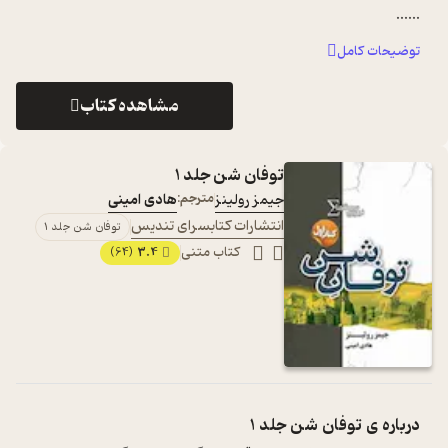
...
...
توضیحات کامل
مشاهده کتاب
توفان شن جلد 1
جیمز رولینز
مترجم:
هادی امینی
انتشارات کتابسرای تندیس
توفان شن جلد 1
کتاب متنی
3.4
(64)
درباره ی
توفان شن جلد 1