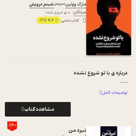
مارک وولین
مترجم:
شبنم درویش
میلکان
با تو شروع نشده
کتاب متنی
4.2
(37)
درباره ی
با تو شروع نشده
...
...
توضیحات کامل
مشاهده کتاب
٪30
نبرد من