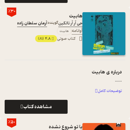
٪30
هابیت
جی آر آر تالکین
گوینده:
آرمان سلطان زاده
آوانامه
هابیت
کتاب صوتی
4.8
(81)
درباره ی
هابیت
...
...
توضیحات کامل
مشاهده کتاب
٪50
با تو شروع نشده