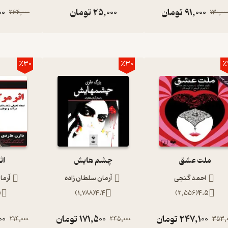
91,000
تومان
25,000
تومان
00
264,000
130,00
یی قرار دارد. این کتاب مناسب برای گروه سنی بزرگ‌سال است. کتاب
مریکا را به تصویر کشیده است، افرادی که با وجود همه‌ی سختی‌ها
 تبدیل کنند. جان اشتاین بک در این رمان شخصیت‌های تاثیر‌گذاری را خلق
٪30
٪30
٪
ملت عشق
چشم هایش
اث
احمد گنجی
آرمان سلطان زاده
آرما
5
)
1,788
(
4.4
)
2,556
(
4.5
247,100
تومان
171,500
تومان
00
214,000
245,000
353,0