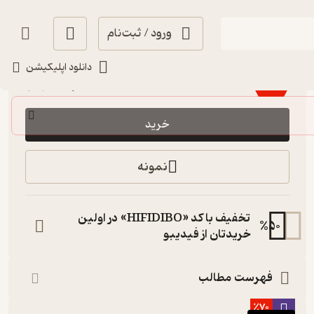
ورود / ثبت‌نام
تلخ ☕️
(
6
)
4.1
(196)
دانلود اپلیکیشن
131,600
188,000
٪
30
تومان
خرید
نمونه
تخفیف با کد «HIFIDIBO» در اولین
%
50
خریدتان از فیدیبو
فهرست مطالب
٪70