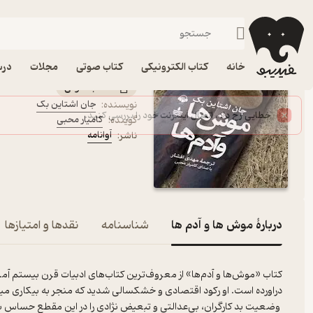
درام
فیدیبو
کتاب صوتی
داستان و رمان
داستان و رمان خارجی
کتاب صوتی موش ها و آدم
خانه
کتاب الکترونیکی
کتاب صوتی
مجلات
درس
کتاب صوتی
جان اشتاین بک
نویسنده
:
کامیار محبی
گوینده
:
آوانامه
ناشر
:
دربارۀ موش ها و آدم ها
شناسنامه
نقدها و امتیازها
کتاب «موش‌ها و آدم‌ها» از معروف‌ترین کتاب‌های ادبیات قرن بیستم آمر
دراورده است. او رکود اقتصادی و خشکسالی شدید که منجر به بیکاری میلیو
وضعیت بد کارگران، بی‌عدالتی و تبعیض نژادی را در این مقطع حساس 