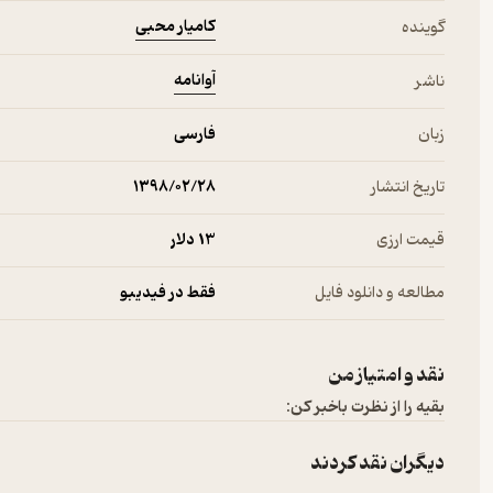
کامیار محبی
گوینده
آوانامه
ناشر
زبان
فارسی
‌درباره‌ی کتاب صوتی موش‌ها و آدم‌ها اثر جان اشتاین بک
تاریخ انتشار
۱۳۹۸/۰۲/۲۸
موش‌ها و آدم‌ها مانند دیگر آثار جان اشتاین بک از بی‌عدالتی و زندگی 
قیمت ارزی
13 دلار
داستان را رقم می‌زنند. داستان از زاویه دید راوی و با زبانی مبهم بیان می‌
بحران اقتصادی، به امید یافتن کاری ساده به تمام مزرعه‌های کالیفرنیا 
مطالعه و دانلود فایل
فقط در فیدیبو
اندکی عقب ماندگی است و این موضوع آنها را به دردسرهای زیادی می‌اندا
آنها را از یکدیگر جدا کند. تنها آروزی جرج و لنی آن است که روزی زمین ک
اثر، به زبانی شیوا و تاثیرگذار استثمار کارگران را بیان می‌کند.
نقد و امتیاز من
بقیه را از نظرت باخبر کن:
در سال 1939
جان اشتاین بک
در نگارش فیلمنامه‌‌ی فیلم
موش‌ها و آدم‌ه
و آدم‌ها
به کارگردانی «گری سینایس» با اقتباسی از این کتاب ساخته شد.
دیگران نقد کردند