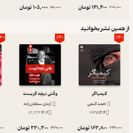
141,400
تومان
105,000
تومان
0
150,000
202,000
کتاب صوتی موش‌ها و آدم‌ها در دسته‌ی کتاب‌های داستان و ادبیات آمریکا
موش‌ها و آدم‌ها روابط انسان‌های تنها و طبقه‌ی پایین جامعه‌ی کارگری آ
رویاهای خود را رها نکرده‌اند و می‌کوشند تا شاید روزی آنها را به واقعیت
از همین نشر بخوانید
کرده است که خواننده را به تفکری عمیق وا ‌می‌دارد.
30
٪30
٪30
کیمیاگر
وقتی نیچه گریست
احمد گنجی
آرمان سلطان زاده
)
2,222
(
4.7
)
635
(
4.4
163,800
تومان
230,300
تومان
00
329,000
234,000