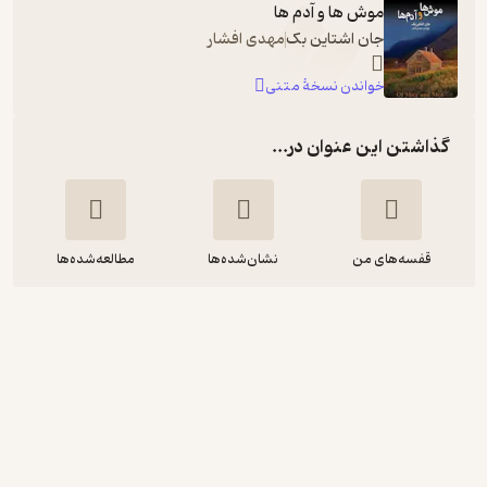
موش ها و آدم ها
جان اشتاین بک
مهدی افشار
خواندن نسخۀ متنی
گذاشتن این عنوان در...
قفسه‌های من
نشان‌شده‌ها
مطالعه‌شده‌ها
موش ها و آدم ها
جان اشتاین بک
کامیار محبی
آوانامه
تلخ ☕️
(
6
)
4.1
(196)