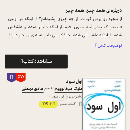
درباره ی
همه چیز، همه چیز
از پنجره رو برمی گردانم. از چه چیزی پشیمانم؟ از اینکه در اولین
فرصتی که پیش آمد بیرون رفتم. از اینکه دنیا را دیدم و عاشقش
شدم. از اینکه عاشق آلی شدم. حالا که می دانم همه ی آن چیزها را از
دست داده ام، ...
...
توضیحات کامل
مشاهده کتاب
٪70
اول سود
مایک میخالوویچ
مترجم:
هادی بهمنی
نشر نوین
اول سود
کتاب متنی
4
(24)