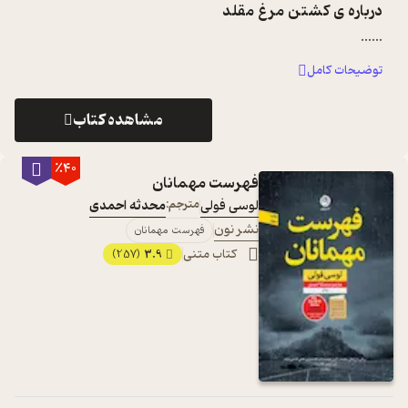
درباره ی
کشتن مرغ مقلد
...
...
توضیحات کامل
مشاهده کتاب
٪40
فهرست مهمانان
لوسی فولی
مترجم:
محدثه احمدی
نشر نون
فهرست مهمانان
کتاب متنی
3.9
(257)