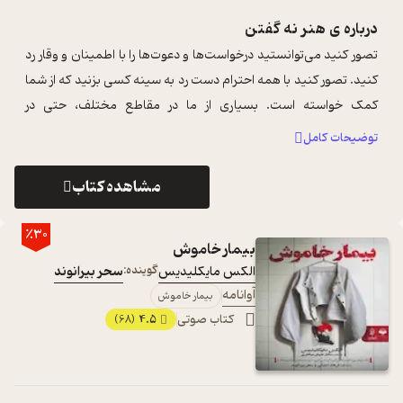
درباره ی
هنر نه گفتن
تصور کنید می‌توانستید درخواست‌ها و دعوت‌ها را با اطمینان و وقار رد
کنید. تصور کنید با همه احترام دست رد به سینه کسی بزنید که از شما
کمک خواسته است. بسیاری از ما در مقاطع مختلف، حتی در
شلوغ‌ترین و گرف ...
...
توضیحات کامل
مشاهده کتاب
٪30
بیمار خاموش
الکس مایکلیدیس
گوینده:
سحر بیرانوند
آوانامه
بیمار خاموش
کتاب صوتی
4.5
(68)