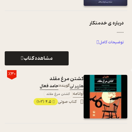
درباره ی
خدمتکار
...
...
توضیحات کامل
مشاهده کتاب
٪30
کشتن مرغ مقلد
هارپر لی
گوینده:
حامد فعال
آوانامه
کشتن مرغ مقلد
کتاب صوتی
4.5
(103)