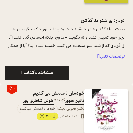
درباره ی
هنر نه گفتن
دست از بله گفتن های احمقانه خود بردارید! بیاموزید که چگونه مرزها را
برای خود تعیین کنید و نه بگویید - بدون اینکه احساس گناه کنید! آیا
از افرادی که از شما سو استفاده می کنند خسته شده اید؟ آیا از همکار
...
...
توضیحات کامل
مشاهده کتاب
٪40
خودمان تمامش می کنیم
کالین هوور
گوینده:
هوتن شاطری پور
نشر صوتی نیک
خودمان تمامش می کنیم
کتاب صوتی
4.2
(11)