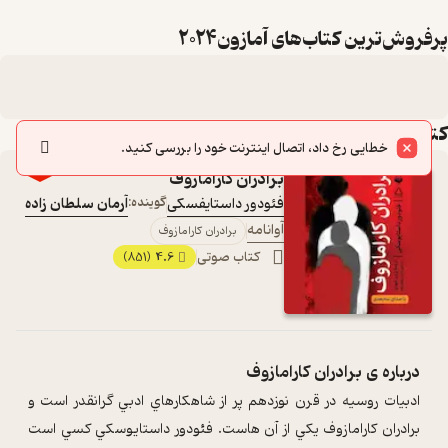
پرفروش‌ترین کتاب‌های آمازون2024
کتاب‌های این لیست
خطایی رخ داد، اتصال اینترنت خود را بررسی کنید.
٪30
برادران کارامازوف
فئودور داستایفسکی
گوینده:
آرمان سلطان زاده
آوانامه
برادران کارامازوف
کتاب صوتی
4.6
(851)
درباره ی
برادران کارامازوف
ادبيات روسيه در قرن نوزدهم پر از شاهکارهاي ادبي گرانقدر است و
برادران کارامازوف يکي از آن هاست. فئودور داستايوسکي کسي است