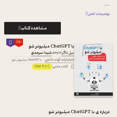
...
...
توضیحات کامل
مشاهده کتاب
٪60
با ChatGPT میلیونر شو
نیل داگر
مترجم:
شیدا سرمدی
انتشارات آوند دانش
با ChatGPT میلیونر شو
کتاب متنی
4.1
(115)
درباره ی
با ChatGPT میلیونر شو