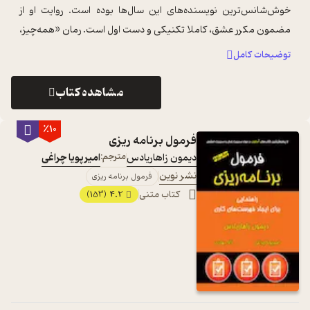
خوش‌شانس‌ترین نویسنده‌های این سال‌ها بوده است. روایت او از
مضمون مکرر عشق، کاملا تکنیکی و دست اول است. رمان «همه‌چیز،
همه‌چیز» که جوایز بسیاری ...
...
توضیحات کامل
مشاهده کتاب
٪10
فرمول برنامه ریزی
دیمون زاهاریادس
مترجم:
امیرپویا چراغی
نشر نوین
فرمول برنامه ریزی
کتاب متنی
4.2
(153)