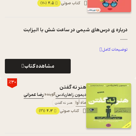
کتاب صوتی
4.5
(70)
درباره ی
درس‌های شیمی در ساعت شش با الیزابت
...
...
توضیحات کامل
مشاهده کتاب
٪30
هنر نه گفتن
دیمون زاهاریادس
گوینده:
رضا عمرانی
ماه آوا
هنر نه گفتن
کتاب صوتی
4.3
(31)