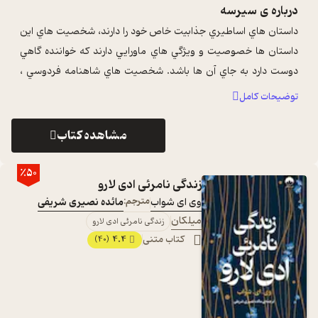
درباره ی
سیرسه
داستان هاي اساطيري جذابيت خاص خود را دارند، شخصيت هاي اين
داستان ها خصوصيت و ويژگي هاي ماورايي دارند که خواننده گاهي
دوست دارد به جاي آن ها باشد. شخصيت هاي شاهنامه فردوسي ،
ايلياد و اديسه ي هومر ...
...
توضیحات کامل
مشاهده کتاب
٪50
زندگی نامرئی ادی لارو
وی ای شواب
مترجم:
مائده نصیری شریفی
میلکان
زندگی نامرئی ادی لارو
کتاب متنی
4.4
(40)