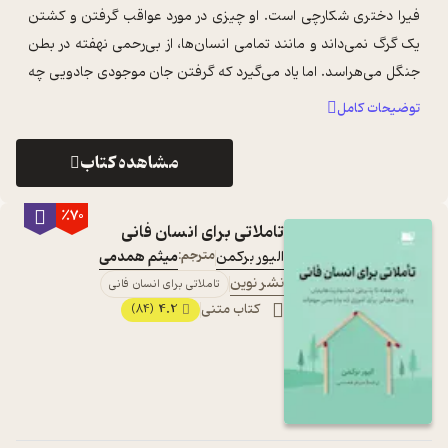
فیرا دختری شکارچی است. او چیزی در مورد عواقب گرفتن و کشتن
یک گرگ نمی‌داند و مانند تمامی انسان‌ها، از بی‌رحمی نهفته در بطن
جنگل می‌هراسد. اما یاد می‌گیرد که گرفتن جان موجودی جادویی چه
بهای سنگینی در پ ...
...
توضیحات کامل
مشاهده کتاب
٪70
تاملاتی برای انسان فانی
الیور برکمن
مترجم:
میثم همدمی
نشر نوین
تاملاتی برای انسان فانی
کتاب متنی
4.2
(84)