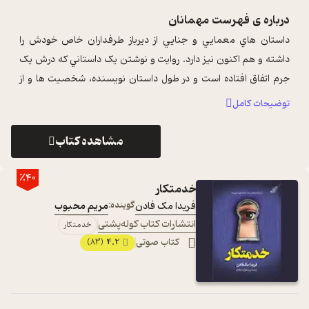
درباره ی
فهرست مهمانان
داستان هاي معمايي و جنايي از ديرباز طرفداران خاص خودش را
داشته و هم اکنون نيز دارد. روايت و نوشتن يک داستاني که درش يک
جرم اتفاق افتاده است و در طول داستان نويسنده، شخصيت ها و از
همه مهم تر خواننده ي ...
...
توضیحات کامل
مشاهده کتاب
٪40
خدمتکار
فریدا مک‌ فادن
گوینده:
مریم محبوب
انتشارات کتاب کوله‌پشتی
خدمتکار
کتاب صوتی
4.2
(83)