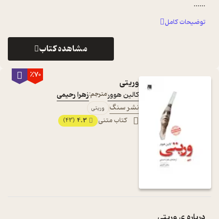
...
...
توضیحات کامل
مشاهده کتاب
٪70
وریتی
کالین هوور
مترجم:
زهرا رحیمی
نشر سنگ
وریتی
کتاب متنی
4.3
(43)
درباره ی
وریتی