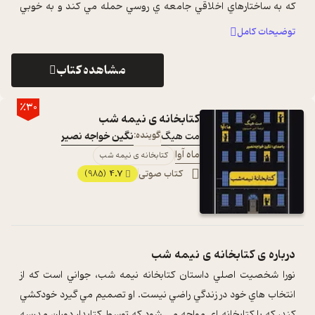
که به ساختارهاي اخلاقي جامعه ي روسي حمله مي کند و به خوبي
مي داند از چه حرف بز ...
...
توضیحات کامل
مشاهده کتاب
٪30
کتابخانه ی نیمه شب
مت هیگ
گوینده:
نگین خواجه نصیر
ماه آوا
کتابخانه ی نیمه شب
کتاب صوتی
4.7
(985)
درباره ی
کتابخانه ی نیمه شب
نورا شخصيت اصلي داستان کتابخانه نيمه شب، جواني است که از
انتخاب هاي خود در زندگي راضي نيست. او تصميم مي گيرد خودکشي
کند، که با کتابخانه اي مواجه مي شود که توسط کتابدار دوران مدرسه