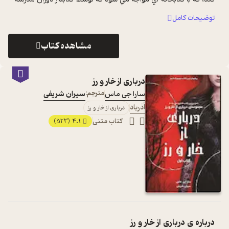
اش خانم الم اداره ...
...
توضیحات کامل
مشاهده کتاب
درباری از خار و رز
سارا جی ماس
مترجم:
سیران شریفی
آذرباد
درباری از خار و رز
کتاب متنی
4.1
(523)
درباره ی
درباری از خار و رز