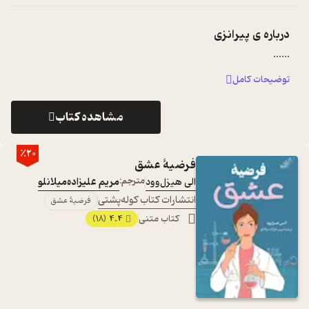
درباره ی
پیرانزی
...
...
توضیحات کامل
مشاهده کتاب
٪20
فرضیۀ عشق
الی هیزل‌وود
مترجم:
مریم علیزاده‌میلانلو
انتشارات کتاب کوله‌پشتی
فرضیۀ عشق
کتاب متنی
4.4
(18)