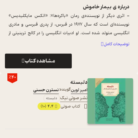
درباره ی
بیمار خاموش
- اثری دیگر از نویسنده‌ی رمان «باکره‌ها»: «الکس مایکلیدیس»
نویسنده‌ای است که سال ۱۹۷۷ در قبرس، از پدری قبرسی و مادری
انگلیسی متولد شده است. او ادبیات انگلیسی را در کالج ترینیتی از
دانشگاه کمبریج خوان ...
...
توضیحات کامل
مشاهده کتاب
٪40
دلبسته
امیر لوین
گوینده:
نسترن حسنی
نشر صوتی نیک
دلبسته
کتاب صوتی
4.4
(10)