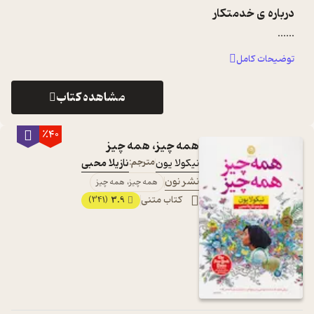
درباره ی
خدمتکار
...
...
توضیحات کامل
مشاهده کتاب
٪40
همه چیز، همه چیز
نیکولا یون
مترجم:
نازیلا محبی
نشر نون
همه چیز، همه چیز
کتاب متنی
3.9
(341)