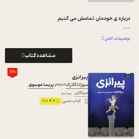
درباره ی
خودمان تمامش می کنیم
...
...
توضیحات کامل
مشاهده کتاب
٪70
پیرانزی
سوزانا کلارک
مترجم:
پریسا موسوی
میلکان
پیرانزی
کتاب متنی
3.9
(10)