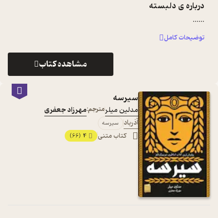
درباره ی
دلبسته
...
...
توضیحات کامل
مشاهده کتاب
سیرسه
مدلین میلر
مترجم:
مهرزاد جعفری
آذرباد
سیرسه
کتاب متنی
4
(66)