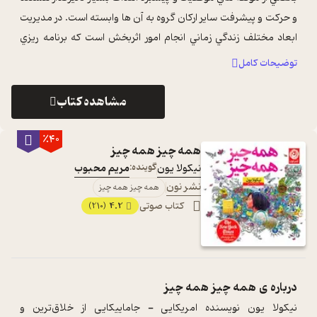
و حرکت و پيشرفت ساير ارکان گروه به آن ها وابسته است. در مديريت
ابعاد مختلف زندگي زماني انجام امور اثربخش است که برنامه ريزي
وجود داشته باش ...
...
توضیحات کامل
مشاهده کتاب
٪40
همه چیز همه چیز
نیکولا یون
گوینده:
مریم محبوب
نشر نون
همه چیز همه چیز
کتاب صوتی
4.2
(210)
درباره ی
همه چیز همه چیز
نیکولا یون نویسنده‌ امریکایی - جاماییکایی از خلاق‌ترین و