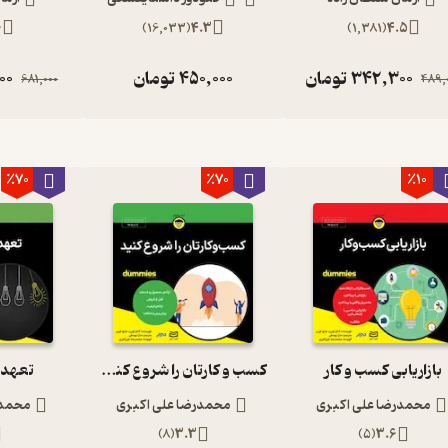
6
)
16,033
(
4.3
)
1,381
(
4.5
342,300
تومان
450,000
تومان
00
681,000
489,
٪70
٪70
٪10
بازاریابی کسب و کار
کسب و کارتان را شروع کنید
تعهد 
محمدرضا علی اکبری
محمدرضا علی اکبری
محمدر
)
8
(
3.3
)
5
(
3.6