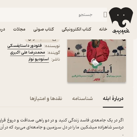
درام
فیدیبو
کتاب صوتی
داستان و رمان
داستان و رمان خارجی
کتاب صوتی ابله اثر فئو
خانه
کتاب الکترونیکی
کتاب صوتی
مجلات
درس
کتاب صوتی
فئودور داستایفسکی
نویسنده
:
محمدرضا علی اکبری
گوینده
:
استودیو نوار
ناشر
:
دربارۀ ابله
شناسنامه
نقدها و امتیازها
اگر در یک جامعه‌‌ی فاسد زندگی کنید و در دو راهی صداقت و دروغ قرار ب
دردسر شاهزاده میشکین ما را در دل سرزمین و جامعه‌ای می‌برد که در آ
.