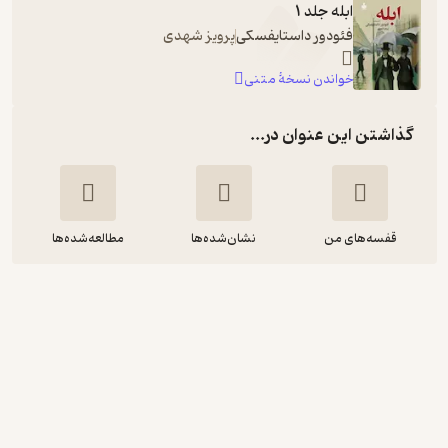
ابله جلد 1
فئودور داستایفسکی
پرویز شهدی
خواندن نسخۀ متنی
گذاشتن این عنوان در...
قفسه‌های من
نشان‌شده‌ها
مطالعه‌شده‌ها
ابله
فئودور داستایفسکی
محمدرضا علی اکبری
استودیو نوار
اجرای روان 🎙️
(
7
)
4.2
(90)