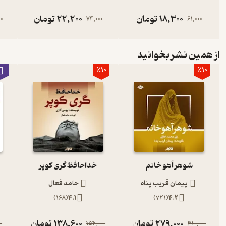
18,300
تومان
22,200
تومان
0
74,000
61,000
از همین نشر بخوانید
٪10
٪10
شوهر آهو خانم
خداحافظ گری کوپر
ب
پیمان قریب پناه
حامد فعال
)
168
(
4.1
)
721
(
4.2
279,000
تومان
138,600
تومان
0
154,000
310,000