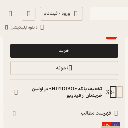
ورود / ثبت‌نام
اجرای روان 🎙️
(
7
)
4.2
(90)
دانلود اپلیکیشن
315,000
350,000
٪
10
تومان
خرید
نمونه
تخفیف با کد «HIFIDIBO» در اولین
%
50
خریدتان از فیدیبو
فهرست مطالب
٪70