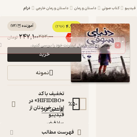
درام
یبو
کتاب صوتی
داستان و رمان
داستان و رمان خارجی
آموزنده 🦉
(
13
)
4.2
کتاب
(296)
247,100
353,000
٪
30
تومان
صوتی
دنیای
خرید
سوفی اثر
یوستین
نمونه
گردر
کتاب
تخفیف با کد
صوتی
«HIFIDIBO» در
50
%
نویسنده
:
اولین خریدتان از
یوستین گردر
فیدیبو
گوینده
:
سارا فیض
آوانامه
ناشر
:
فهرست مطالب