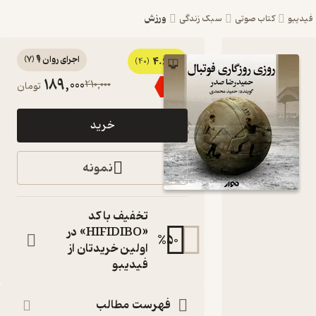
ورزش
یبو
کتاب صوتی
سبک زندگی
اجرای روان 🎙️
(
7
)
4.6
کتاب
(40)
189,000
210,000
٪
10
تومان
صوتی
روزی
خرید
روزگاری
فوتبال اثر
نمونه
حمیدرضا
صدر
تخفیف با کد
فوتبال و جامعه
«HIFIDIBO» در
%
50
شناسی
اولین خریدتان از
کتاب
فیدیبو
صوتی
نویسنده
:
فهرست مطالب
حمیدرضا صدر