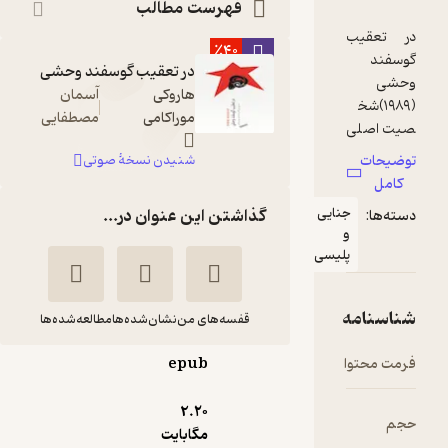
فهرست مطالب
٪40
در تعقیب گوسفند وحشی
هاروکی
آسمان
موراکامی
مصطفایی
شنیدن نسخۀ صوتی
نایی
گذاشتن این عنوان در...
لیسی
قفسه‌های من
نشان‌شده‌ها
مطالعه‌شده‌ها
epub
تعقیب گوسفند
وحشی
2.۲۰
هاروکی
مهدی
مگابایت