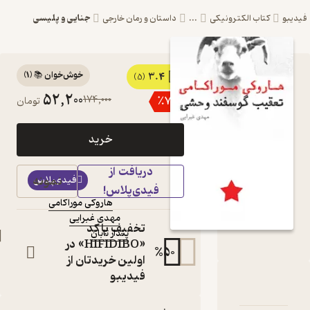
جنایی و پلیسی
ترونیکی
...
داستان و رمان خارجی
خوش‌خوان 📚
(
1
)
3.4
کتاب تعقیب گوسفند
(5)
52,200
174,000
٪
70
تومان
وحشی اثر هاروکی
موراکامی نشر پندار
خرید
تابان
دریافت از
کتاب
نمونه
فیدی‌پلاس
متنی
فیدی‌پلاس!
هاروکی موراکامی
نویسنده
:
مهدی غبرایی
مترجم
:
تخفیف با کد
پندار تابان
ناشر
:
«HIFIDIBO» در
%
50
اولین خریدتان از
فیدیبو
قیب گوسفند وحشی
امه
دها و امتیازها