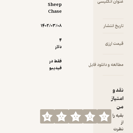
سی
Sheep
Chase
۱۴۰۲/۰۳/۰۸
4
دلار
فقط در
ود فایل
فیدیبو