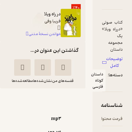
دربارۀ در راه ویلا
شناسنامه
نقدها و امتیازها
٪40
در راه ویلا
فریبا وفی
کتاب صوتی
«درراه ویلا»
خواندن نسخۀ متنی
یک
مجموعه
داستان
گذاشتن این عنوان در...
است که اثر
توضیحات
نویسنده
کامل
خوش‌قلم،
داستان
دسته‌ها:
«فریبا
کوتاه
قفسه‌های من
نشان‌شده‌ها
مطالعه‌شده‌ها
وفی»
فارسی
می‌باشد.
در راه ویلا
کتاب شامل
۹ داستان
شناسنامه
فریبا وفی
مریم محبوب
است که
مانند دیگر
استودیو نوار
فرمت محتوا
mp۳
کتاب‌های
وفی دارای