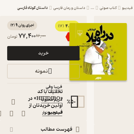
داستان کوتاه فارسی
یبو
کتاب صوتی
...
داستان و رمان فارسی
اجرای روان 🎙️
(
3
)
4.1
کتاب
(12)
77,400
86,000
٪
10
تومان
صوتی در
راه ویلا اثر
خرید
فریبا وفی
کتاب
نمونه
صوتی
نویسنده
:
فریبا وفی
تخفیف با کد
گوینده
:
«HIFIDIBO» در
مریم محبوب
%
50
اولین خریدتان از
ناشر
:
فیدیبو
استودیو نوار
فهرست مطالب