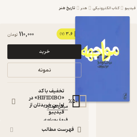
تاریخ هنر
یبو
کتاب الکترونیکی
هنر
110,000
3.6
کتاب
(7)
تومان
مواجهه
خرید
اثر میلان
کوندرا
نمونه
نشر آگه
کتاب
تخفیف با کد
متنی
«HIFIDIBO» در
نویسنده
:
%
50
اولین خریدتان از
میلان کوندرا
فیدیبو
مترجم
:
فروغ پوریاوری
آگه
ناشر
:
فهرست مطالب