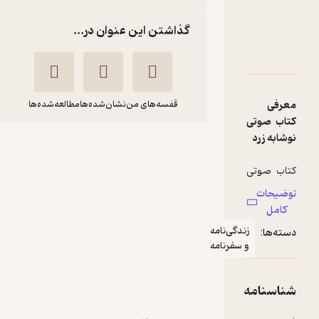
نوین کتاب
گذاشتن این عنوان در...
دربارۀ نوشابه زرد
شناسنامه
نقدها و امتیازها
معرفی
قفسه‌های من
نشان‌شده‌ها
مطالعه‌شده‌ها
کتاب صوتی
نوشابه زرد
نوشابه زرد
منصور
منصور
کتاب صوتی
ضابطیان
ضابطیان
نوشابه زرد
توضیحات
نوشته
نوین کتاب
کامل
منصور
زندگی‌نامه
دسته‌ها:
ضابطیان،
و سفرنامه
حال‌خوب‌کن ✨
(
5
)
3.9
یک سفرنامه
(21)
جذاب و
209,300
299,000
٪
30
تومان
خواندنی
شناسنامه
است که به
تجربه‌های