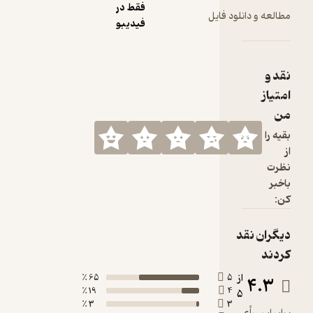
فقط در
 فایل
فیدیبو
65 ٪
19 ٪
3 ٪