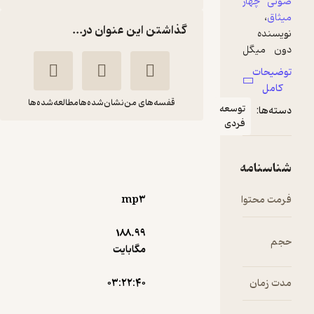
گذاشتن این عنوان در...
قفسه‌های من
نشان‌شده‌ها
مطالعه‌شده‌ها
عه
ی
چهار میثاق
دون میگوئل
ایمان
روئیز
رئیسی
mp۳
رمانو
188.۹۹
آموزنده 🦉
(
12
)
4.3
(26)
مگابایت
43,200
48,000
٪
10
تومان
۰۳:۲۲:۴۰