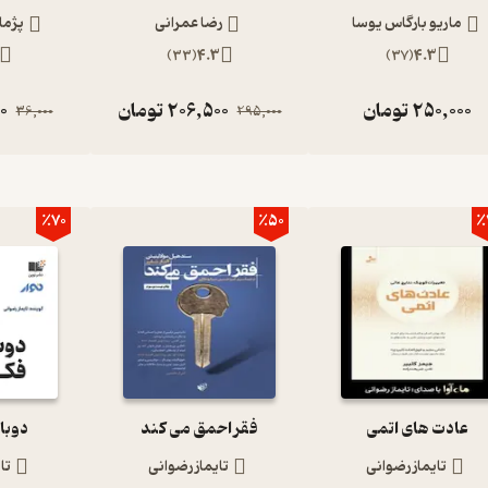
ماریو بارگاس یوسا
رضا عمرانی
پژما
)
33
(
4.3
)
37
(
4.3
250,000
تومان
206,500
تومان
0
36,000
295,000
٪70
٪50
٪
عادت های اتمی
فقر احمق می کند
دوبا
تایماز رضوانی
تایماز رضوانی
تا