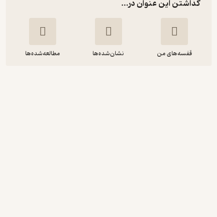
گذاشتن این عنوان در...
قفسه‌های من
نشان‌شده‌ها
مطالعه‌شده‌ها
دختری از پرو
ماریو بارگاس یوسا
تایماز رضوانی
ماه آوا
اجرای روان 🎙️
(
11
)
4.6
(40)
210,000
300,000
٪
30
تومان
نمونه