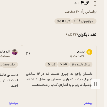
4.6
از 5
براساس رأی 40 مخاطب
اجرای روان 🎙️
(
11
)
گیرا 🧲
(
10
)
نقد دیگران
(22 نقد)
بهاری
ژاله مادر ژینوس داورپناه
4
۰۴-۱۰-۱۰
۱۴۰۵-۰۱-۲۶
تلخ ☕️
سرگرم‌کننده 🧩
گیرا 🧲
انگیزه‌بخش 
آموزنده 🦉
داستان راجع به چیزی هست که در ۱۴ سالگی 
شروع میشه که راوی اسمش رو عشق گذاشته. 
توصیفات زیبا و به اندازه‌ی کتاب از صحنه‌ها،...
اجتما...
بیشتر
بیشتر