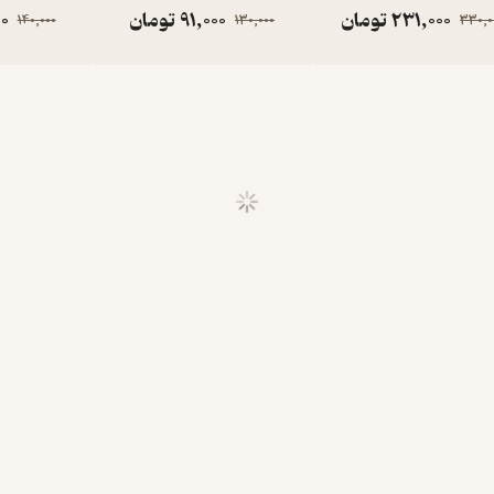
231,000
تومان
91,000
تومان
0
140,000
130,000
330,0