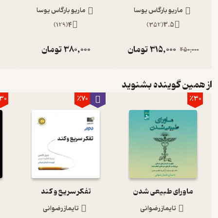
ماریو بارگاس یوسا
ماریو بارگاس یوسا
)
129
(
4
)
352
(
3.5
315,000
تومان
380,000
تومان
450,000
از همین گوینده بشنوید
30
٪70
٪30
ماورای طبیعی شدن
تفکر سریع و کند
تایماز رضوانی
تایماز رضوانی