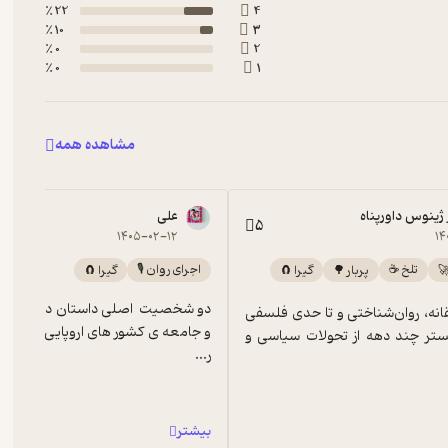
22 ٪
4
10 ٪
3
0 ٪
2
0 ٪
1
مشاهده همه
علی
5
۱۴۰۵-۰۲-۱۲
۱۴
تلخ ☕️
اجرای روان 🎙️
پربار 🌳
گیرا 🧲
گیرا 🧲
داستانی عاشقانه، روان‌شناختی و تا حدی فلسفی 
است که در بستر چند دهه از تحولات سیاسی و 
ر...
بیشتر