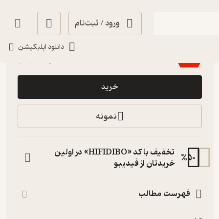
ورود / ثبت‌نام
اجرای روان 🎙️
(
11
)
4.6
(40)
دانلود اپلیکیشن
210,000
300,000
٪
30
تومان
خرید
نمونه
تخفیف با کد «HIFIDIBO» در اولین
%
50
خریدتان از فیدیبو
فهرست مطالب