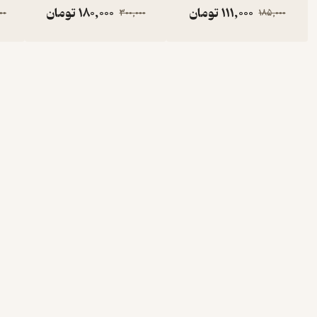
111,000
تومان
180,000
تومان
00
300,000
185,000