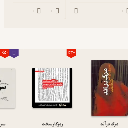
0
0
0
٪50
٪30
مرگ در آند
روزگار سخت
سرد