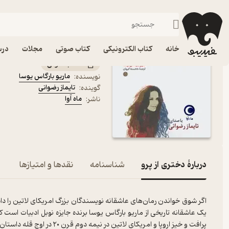
عاشقانه
فیدیبو
کتاب صوتی
داستان و رمان
داستان و رمان خارجی
کتاب صوتی دختری از پرو 
خانه
کتاب الکترونیکی
کتاب صوتی
مجلات
درس
کتاب صوتی
ماریو بارگاس یوسا
نویسنده
:
تایماز رضوانی
گوینده
:
ماه آوا
ناشر
:
دربارۀ دختری از پرو
شناسنامه
نقدها و امتیازها
اگر شوق خواندن رمان‌های عاشقانه نویسندگان بزرگ امریکای لاتین را داش
یک عاشقانه تاریخی از ماریو بارگاس یوسا برنده جایزه نوبل ادبیات اس