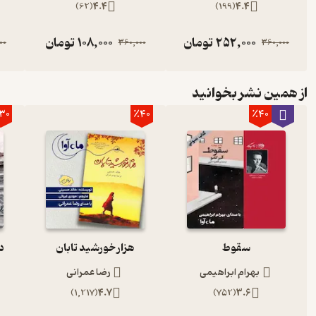
)
62
(
4.4
)
199
(
4.4
252,000
تومان
108,000
تومان
00
360,000
360,000
از همین نشر بخوانید
30
٪40
٪40
سقوط
هزار خورشید تابان
د
بهرام ابراهیمی
رضا عمرانی
)
1,217
(
4.7
)
752
(
3.6