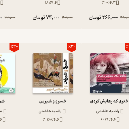
6
)
81
(
4.4
)
200
(
4.3
266,000
تومان
74,000
تومان
0
199,000
148,000
380,0
٪30
٪30
٪
ختری که رهایش کردی
خسرو و شیرین
شر
راضیه هاشمی
راضیه هاشمی
م
.6
)
1,168
(
4.6
)
924
(
4.4