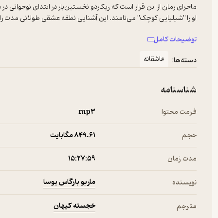
او را "شیلیایی کوچک" می‌نامند. این آشنایی نطفه عشقی طولانی مدت را در 
پرتحرک وغیرقابل پیش‌بینی جلو می‌رود که در هر فصل خواننده را با خو
توضیحات کامل
دختر سفر می‌کند نمی‌داند این دختر اغواگر در کوبای زمان فیدل کاست
عاشقانه
دسته‌ها:
این کتاب هدیه‌ای غیرمنتظره به دوستداران آثار یوساست و از جهت محتو
از ماریو بارگاس یوسا چندین کتاب در ایران ترجمه شده است. این رمان آخر
شناسنامه
نویسنده پرویی یک دیپلمات مشهور و هوادار دوآتشه دموکراسی است که
فرمت محتوا
mp۳
حجم
849.۶۱ مگابایت
مدت زمان
۱۵:۲۷:۵۹
ماریو بارگاس یوسا
نویسنده
خجسته کیهان
مترجم