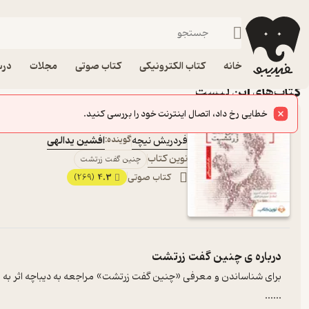
کتاب‌‌های برای علاقمندان فلسفه
خانه
کتاب الکترونیکی
کتاب صوتی
مجلات
درس
کتاب‌های این لیست
خطایی رخ داد، اتصال اینترنت خود را بررسی کنید.
چنین گفت زرتشت
فردریش نیچه
گوینده:
افشین یدالهی
نوین کتاب
چنین گفت زرتشت
کتاب صوتی
4.3
(269)
درباره ی
چنین گفت زرتشت
برای شناساندن و معرفی «چنین گفت زرتشت» مراجعه به دیباچه اثر به قل
...
...