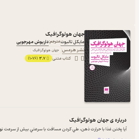
جهان هولوگرافیک
مایکل تالبوت
مترجم:
داریوش مهرجویی
نشر هرمس
جهان هولوگرافیک
کتاب متنی
3.7
(1076)
درباره ی
جهان هولوگرافیک
آيا پختن غذا با حرارت ذهن، طي کردن مسافت با سرعتي بيش از سرعت نور، شف