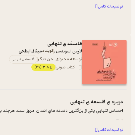
توضیحات کامل
فلسفه ی تنهایی
لارس اسوندسن
گوینده:
میثاق ابطحی
توسعه محتوای لحن دیگر
فلسفه ی تنهایی
کتاب صوتی
3.8
(37)
درباره ی
فلسفه ی تنهایی
احساس تنهايي يکي از بزرگترين دغدغه هاي انسان امروز است. هرچند با 
...
...
توضیحات کامل