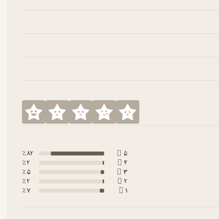
82 ٪
5
2 ٪
4
5 ٪
3
2 ٪
2
7 ٪
1