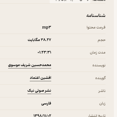
شناسنامه
فرمت محتوا
mp۳
حجم
38.۲۷ مگابایت
مدت زمان
۰۱:۲۳:۳۱
محمدحسین شریف موسوی
نویسنده
افشین اعتماد
گوینده
نشر صوتی نیک
ناشر
زبان
فارسی
تاریخ انتشار
۱۳۹۸/۱۱/۰۲