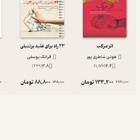
اثر مرکب
23 راه برای غلبه برتنبلی
هوتن شاطری پور
فرانک یوسفی
)
449
(
3.8
)
1,177
(
4.4
133,200
تومان
88,800
تومان
0
148,000
222,000