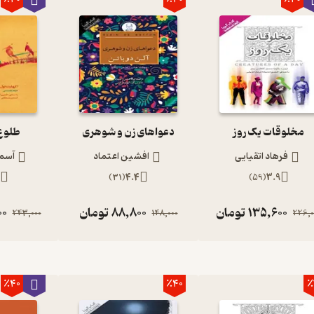
مخلوقات یک روز
دعواهای زن و شوهری
طلوع 
فرهاد اتقیایی
افشین اعتماد
آسم
7
)
31
(
4.4
)
59
(
3.9
135,600
تومان
88,800
تومان
00
243,000
148,000
226,0
٪40
٪40
٪