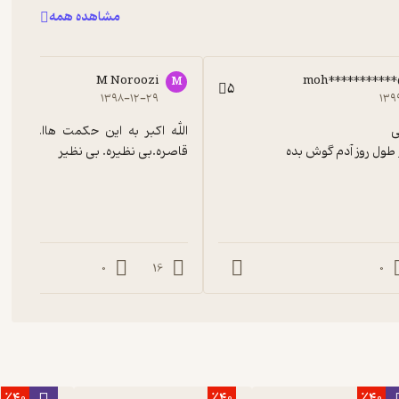
مشاهده همه
M Noroozi
moh**********
M
5
۱۳۹۸-۱۲-۲۹
۱۳۹
 طول روز آدم گوش بده
قاصره.بی نظیره. بی نظیر
0
16
0
٪40
٪40
٪40