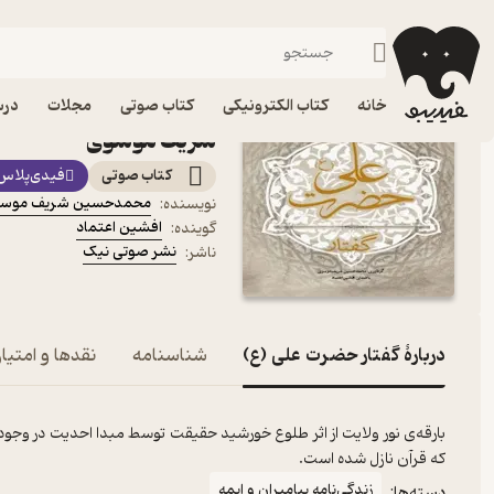
زندگی‌نامه پیامبران و ایمه
فیدیبو
کتاب صوتی
دین و مذهب
کتاب صوتی گفتار حضرت 
خانه
کتاب الکترونیکی
کتاب صوتی
مجلات
درس
شریف موسوی
کتاب صوتی
فیدی‌پلاس
محمدحسین شریف موس
نویسنده
:
افشین اعتماد
گوینده
:
نشر صوتی نیک
ناشر
:
دربارۀ گفتار حضرت علی (ع)
شناسنامه
نقدها و امتیاز
بارقه‌ی نور ولایت از اثر طلوع خورشید حقیقت توسط مبدا احدیت در وجود 
که قرآن نازل شده است.
زندگی‌نامه پیامبران و ایمه
دسته‌ها: