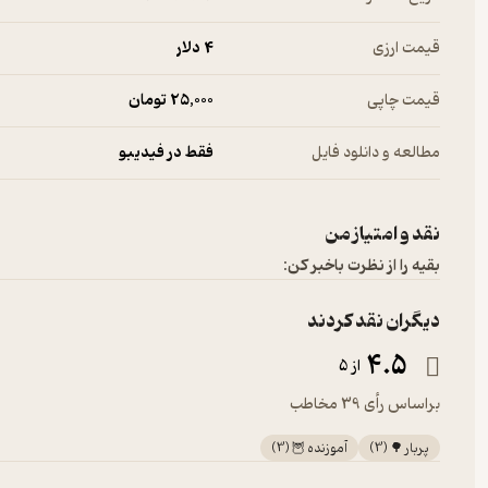
قیمت ارزی
4 دلار
قیمت چاپی
25,000 تومان
مطالعه و دانلود فایل
فقط در فیدیبو
نقد و امتیاز من
بقیه را از نظرت باخبر کن:
دیگران نقد کردند
4.5
از 5
براساس رأی 39 مخاطب
پربار 🌳
(
3
)
آموزنده 🦉
(
3
)