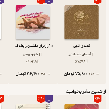
کمدی الهی
100 راز برای داشتن رابطه ای فوق العاده
آسمان مصطفایی
شهره روحی
)
41
(
3.9
)
35
(
4.1
75,900
تومان
116,400
تومان
00
194,000
253,000
از همین نشر بخوانید
70
٪40
٪40