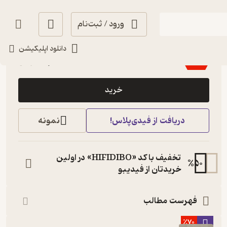
ورود / ثبت‌نام
آموزنده 🦉
(
3
)
4.5
(39)
دانلود اپلیکیشن
51,600
86,000
٪
40
تومان
خرید
دریافت از فیدی‌پلاس!
نمونه
تخفیف با کد «HIFIDIBO» در اولین
%
50
خریدتان از فیدیبو
فهرست مطالب
٪70