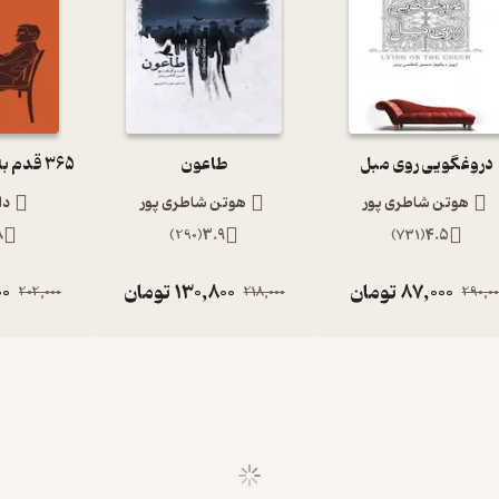
دروغگویی روی مبل
طاعون
هوتن شاطری پور
هوتن شاطری پور
دا
8
)
290
(
3.9
)
731
(
4.5
87,000
تومان
130,800
تومان
00
202,000
218,000
290,00