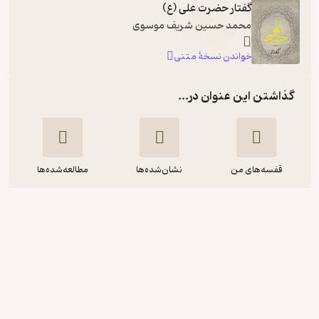
گفتار حضرت علی (ع)
محمد حسین شریف موسوی
خواندن نسخۀ متنی
گذاشتن این عنوان در...
قفسه‌های من
نشان‌شده‌ها
مطالعه‌شده‌ها
گفتار حضرت علی (ع)
محمدحسین شریف موسوی
افشین اعتماد
نشر صوتی نیک
آموزنده 🦉
(
3
)
4.5
(39)