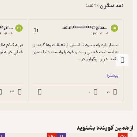
نقد دیگران
(20 نقد)
*@gmail.com
mhm*********@gmail.com
m
m
4
۹-۰۴-۰۶
۱۴۰۱-۰۲-۰۱
بسیار باید راه پیمود تا انسان از تعلقات رها گردد و 
به انسانیت خدایی رسد و خود را وابسته دنیا تصور 
خیلی خوبه تو
نکند .عزیز بزرگوار وجو...
بیشتر
24
0
5
از همین گوینده بشنوید
٪40
٪70