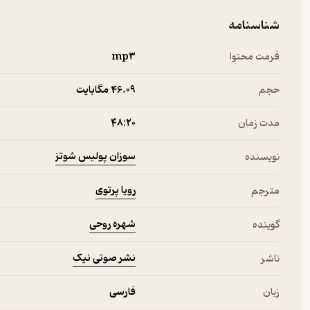
شناسنامه
فرمت محتوا
mp۳
حجم
46.۰۹ مگابایت
مدت زمان
۴۸:۲۰
سوزان پولیس شوتز
نویسنده
رویا پرتوی
مترجم
شهره روحی
گوینده
نشر صوتی نیک
ناشر
زبان
فارسی