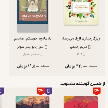
روزگار بهتری از راه می رسد
به مادرم، دوستم، عشقم
مریم رحیمی
سوزان پولیس شوتز
2
(
1
)
منتظر امتیاز
42,000
تومان
19,500
تومان
65,000
60,000
از همین گوینده بشنوید
٪40
٪40