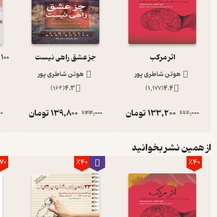
اثر مرکب
جز عشق راهی نیست
هوتن شاطری پور
هوتن شاطری پور
)
164
(
4.3
)
1,177
(
4.4
133,200
تومان
139,800
تومان
00
233,000
222,000
از همین نشر بخوانید
70
٪40
٪40