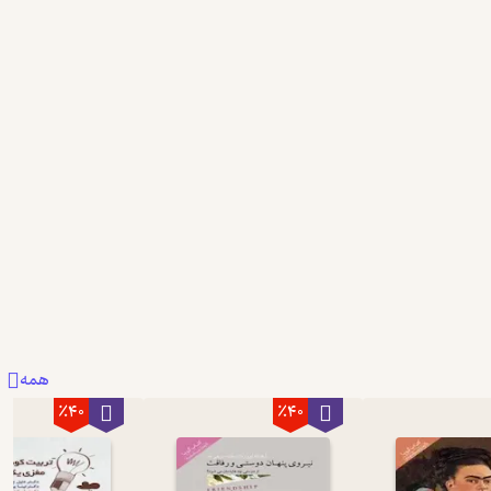
همه
٪40
٪40