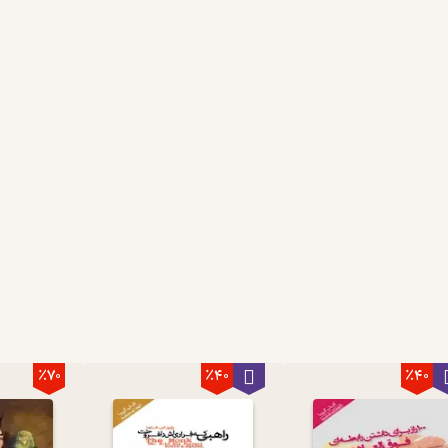
٪70
٪40
٪40