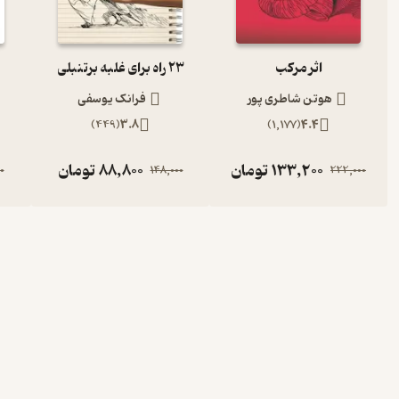
اثر مرکب
23 راه برای غلبه برتنبلی
هوتن شاطری پور
فرانک یوسفی
)
449
(
3.8
)
1,177
(
4.4
133,200
تومان
88,800
تومان
0
148,000
222,000