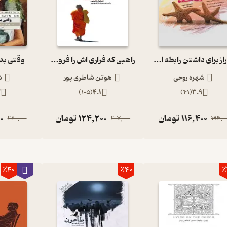
100 راز برای داشتن رابطه ای فوق العاده
راهبی که فراری اش را فروخت
وقتی بدن
شهره روحی
هوتن شاطری پور
ش
7
)
105
(
4.1
)
41
(
3.9
116,400
تومان
124,200
تومان
0
260,000
207,000
194,0
٪40
٪40
٪