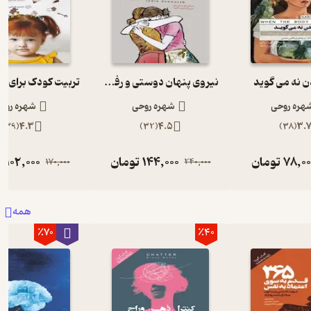
 نه می گوید
نیروی پنهان دوستی و رفاقت
هره روحی
شهره روحی
شهره روح
)
39
(
4.3
)
32
(
4.5
)
38
(
3.
78,00
تومان
144,000
تومان
102,000
ت
170,000
240,000
همه
٪70
٪40