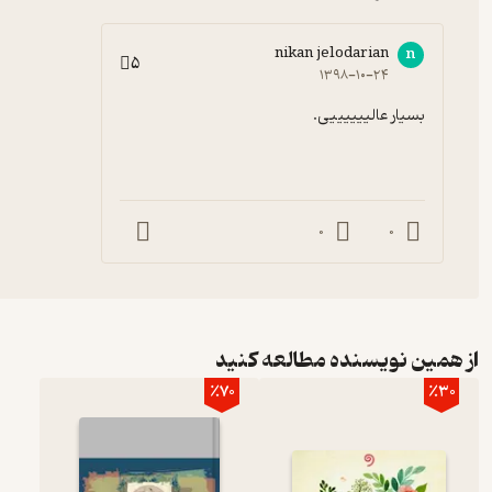
nikan jelodarian
n
5
۱۳۹۸-۱۰-۲۴
بسیار عالییییییی.
0
0
از همین نویسنده مطالعه کنید
٪70
٪30