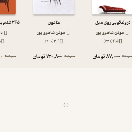
دروغگویی روی مبل
طاعون
هوتن شاطری پور
هوتن شاطری پور
دا
8
)
290
(
3.9
)
731
(
4.5
87,000
تومان
130,800
تومان
00
202,000
218,000
290,00