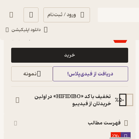
ورود / ثبت‌نام
5
(2)
دانلود اپلیکیشن
41,400
69,000
٪
40
تومان
خرید
دریافت از فیدی‌پلاس!
نمونه
تخفیف با کد «HIFIDIBO» در اولین
%
50
خریدتان از فیدیبو
فهرست مطالب
٪70