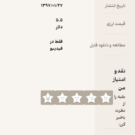
در تهران گم
تاریخ انتشار
۱۳۹۷/۰۱/۲۷
بهرام
5.۵
قیمت ارزی
بیضایی
دلار
فقط در
مطالعه و دانلود فایل
فیدیبو
نقد و
امتیاز
من
بقیه را
از
نظرت
باخبر
کن: