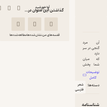
ناشر
:
آوا خورشید
گذاشتن این عنوان در...
دربارۀ صدای طهرون قدیم (1 )
شناسنامه
نقدها و امتیازها
قفسه‌های من
نشان‌شده‌ها
مطالعه‌شده‌ها
آن مرد
صدای طهرون قدیم (1
گنجی در سر
)
که میان
مرتضی
مرتضی
شما پخش
احمدی
احمدی
توضیحات
گنج مردم
آوا خورشید
کامل
شعر
دسته‌ها:
گنجی از
فارسی
اجرای روان 🎙️
(
3
)
5
(22)
گرد آمده از
40,500
45,000
٪
10
تومان
شناسنامه