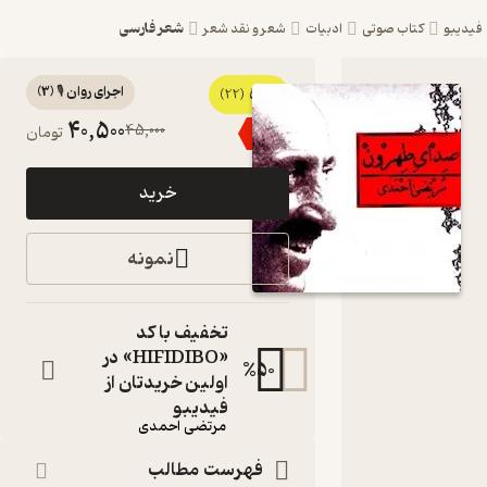
شعر فارسی
یبو
کتاب صوتی
ادبیات
شعر و نقد شعر
اجرای روان 🎙️
(
3
)
5
کتاب
(22)
40,500
45,000
٪
10
تومان
صوتی
صدای
خرید
طهرون
قدیم (1 )
نمونه
اثر مرتضی
احمدی
تخفیف با کد
«HIFIDIBO» در
کتاب
%
50
صوتی
اولین خریدتان از
نویسنده
:
فیدیبو
مرتضی احمدی
گوینده
:
فهرست مطالب
مرتضی احمدی