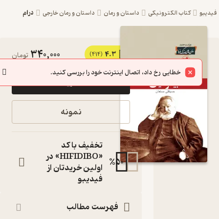
درام
یبو
کتاب الکترونیکی
داستان و رمان
داستان و رمان خارجی
340,000
4.3
کتاب
(414)
تومان
بینوایان
خطایی رخ داد، اتصال اینترنت خود را بررسی کنید.
خرید
جلد 2 اثر
ویکتور
نمونه
هوگو نشر
انتشارات
تخفیف با کد
امیرکبیر
«HIFIDIBO» در
%
50
اولین خریدتان از
کتاب
فیدیبو
متنی
نویسنده
:
ویکتور هوگو
فهرست مطالب
ناشر
: