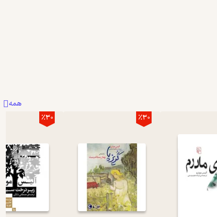
بیشتر
بیشتر
0
0
1
همه
٪30
٪30