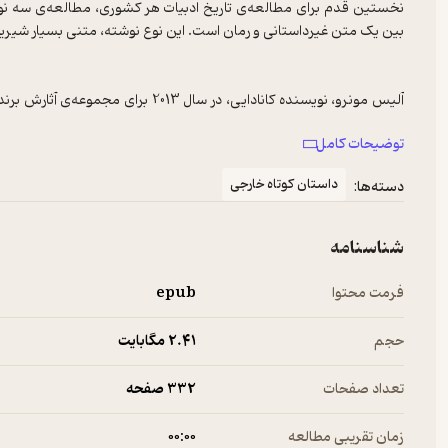
نخستین قدم برای مطالعه‌ی تاریخ ادبیات هر کشوری، مطالعه‌ی سه نوع
بین یک متن غیرداستانی و رمان است. این نوع نوشته، متنی بسیار شیرین 
آلیس مونرو
، نویسنده کانادایی، در سال 2013 برای مجموعه‌ی آثارش برنده‌ی جایزه نوبل ادبیات شد.
«باور دارم که این کتاب اولین، آخرین و نزدیک‌ترین چیزی است که می‌توانم 
توضیحات کامل
داستان کوتاه خارجی
دسته‌ها:
چرا باید این کتاب را خواند؟
شناسنامه
کتاب
زندگی عزیز
، آخرین مجموعه‌ی داستان‌ کوتاه این نویسنده‌ی مش
آدم‌های معمولی بیرون می‌آید. این داستان‌ها درباره‌ی موضوعاتی مانند 
فرمت محتوا
epub
به رعایت نظم کتاب است؛ یعنی شما می‌توانید هر داستان را هر زمانی که
هر داستان را در یک ساعت بخوانید. خواندن داستان‌های این کتاب می‌توان
حجم
2.۴۱ مگابایت
تعداد صفحات
332 صفحه
زمان تقریبی مطالعه
۰۰:۰۰