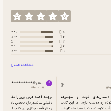
فتادن بیشتر داستان‌های کتاب
زندگی عزیز
هم در روستای وینگ‌هام در
‌های داستان گاهی مجبور به ترک شهر و محل زندگی‌شان می‌شوند و
36 ٪
5
24 ٪
4
12 ٪
3
4 ٪
2
24 ٪
1
مشاهده همه
مچین موضوعاتی هستند.
مونرو
در این داستان به شخصیت‌هایش نشان
far************@gmail.com
f
1
ه افراد دیگر درگیر آن موضوع می‌مانند...
۱۴۰۰-۰۱-۱۱
۱۴۰
من خیلی داستان‌های کوتاه و مجموعه 
داستان‌های کوتاه رو دوست دارم. اما این کتاب 
 نکرد. نسبت به بقیه داستان‌ه...
از نظر قصه پردازی این کتاب فوق ا...