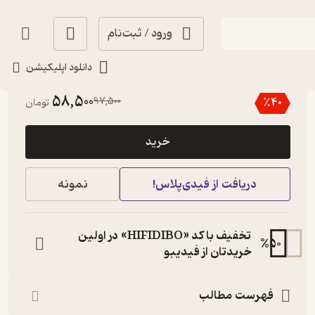
ورود / ثبت‌نام
دانلود اپلیکیشن
3.4
(25)
58,500
97,500
٪
40
تومان
خرید
دریافت از فیدی‌پلاس!
نمونه
تخفیف با کد «HIFIDIBO» در اولین
%
50
خریدتان از فیدیبو
فهرست مطالب