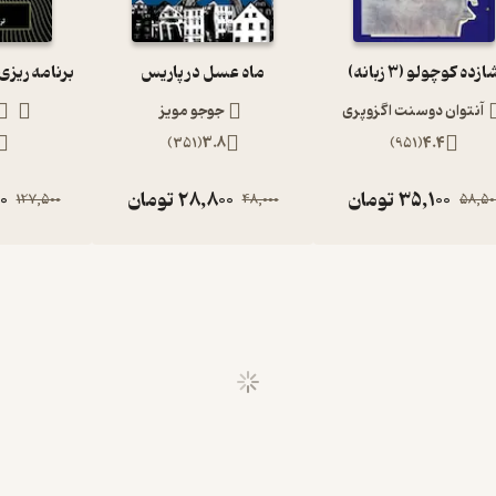
گام برمی‌دارد.
ازده کوچولو (3 زبانه)
ماه عسل در پاریس
فکر می‌کرد جایی که از قطار پایین پریده جایی در میان جنگل بوده؛ اما
آنتوان دوسنت اگزوپری
جوجو مویز
اکی انبوه‌تر می‌شدند. اما او همین‌قدر می‌دانست که هنوز ماه اگوست
)
351
(
3.8
)
951
(
4.4
35,100
تومان
28,800
تومان
0
127,500
48,000
58,50
(Alice Munro) داستان‌نویس معاصر کانادایی و برنده‌ی نوبل ادبیات سال 2013 است. هیئت‌داوران جایزه‌ی نوبل، این جایزه را به
ند.
آلیس مونرو
در دهه‌ی هشتاد میلادی در دانشگاه بریتیش کلمبیا‌ی
تان‌های
مونرو
پیش از آن‌که جداگانه در مجموعه داستانی منتشر شود، در
د. مجله‌ی فولد
آلیس مونرو
را در بین ده نویسنده‌ی برتر معاصر داستان
آنتوان چخوف قرار دارد.
، نویسندگی را از نوجوانی آغاز کرد، او در نوزده سالگی اولین رمان خودش را به نام «ابعاد یک سایه» منتشر کرد. سال 1968 اولین