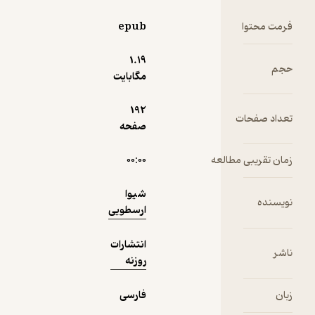
تنهایی را
انتخاب
فرمت محتوا
epub
نمونه
راوی در این
1.۱۹
حجم
روایت، در
مگابایت
مواجهه‌ای
تنگاتنگ با
192
تعداد صفحات
نوع
صفحه
زندگی‌اش و
واقعیت‌ها
زمان تقریبی مطالعه
۰۰:۰۰
ی غیرقابل
پیش‌بینی‌ای
شیوا
که این نوع از
نویسنده
ارسطویی
زندگی پیش
رویش قرار
انتشارات
داده، دچار
ناشر
روزنه
اضطراب و
وحشتی
زبان
فارسی
خارج از توان
و ظرفیت