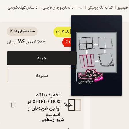
داستان کوتاه فارسی
یبو
کتاب الکترونیکی
...
داستان و رمان فارسی
سخت‌خوان 💎
(
1
)
3.8
کتاب
(6)
116,000
145,000
٪
20
تومان
خوف اثر
شیوا
خرید
ارسطویی
نشر
نمونه
انتشارات
روزنه
تخفیف با کد
«HIFIDIBO» در
کتاب
%
50
متنی
اولین خریدتان از
نویسنده
:
فیدیبو
شیوا ارسطویی
ناشر
: