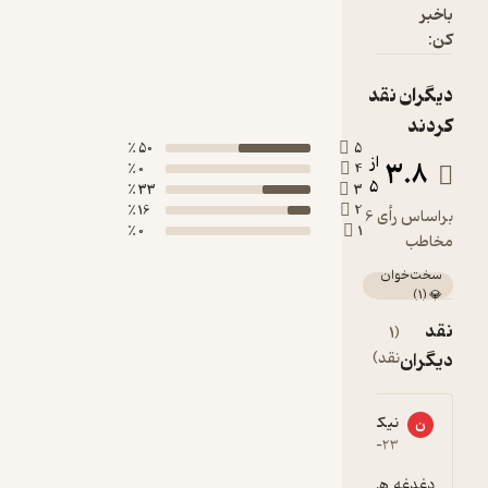
باخبر
کن:
دیگران نقد
کردند
50 ٪
5
از
3.8
0 ٪
4
5
33 ٪
3
16 ٪
2
براساس رأی 6
0 ٪
1
مخاطب
سخت‌خوان
)
1
(
💎
نقد
(1
دیگران
نقد)
نیکی فکری
ن
2
۱۴۰۴-۰۲-۲۳
دغدغه های یک زن مدرن و هنرمند را روایت می 