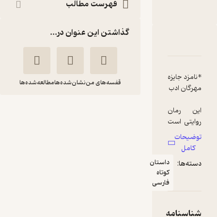
فهرست مطالب
انتشارات روزنه
گذاشتن این عنوان در...
دربارۀ خوف
شناسنامه
نقدها و امتیازها
*نامزد جایزه
قفسه‌های من
نشان‌شده‌ها
مطالعه‌شده‌ها
این رمان
خوف
روایتی است
شیوا ارسطویی
ساده از
توضیحات
ترس‌های
انتشارات روزنه
کامل
پیچیده
داستان
دسته‌ها:
انسان
کوتاه
مدرنی که از
سخت‌خوان 💎
(
1
)
3.8
(6)
فارسی
میان همه
116,000
145,000
٪
20
تومان
شیوه‌های
زندگی،
شناسنامه