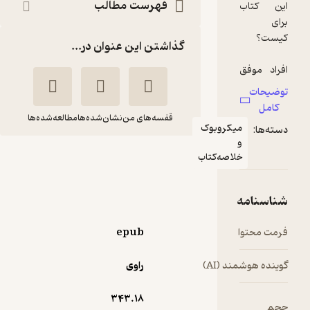
فهرست مطالب
گذاشتن این عنوان در...
قفسه‌های من
نشان‌شده‌ها
مطالعه‌شده‌ها
اضطراب موقعیت
آلن
صدرا صمدی
دوباتن
دزفولی
فیدیبو
epub
آموزنده 🦉
(
7
)
3.7
(382)
راوی
20,000
تومان
343.۱۸