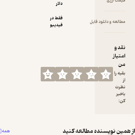
دلار
فقط در
 فایل
فیدیبو
ه مطالعه کنید
همه