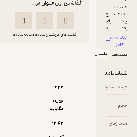
گذاشتن این عنوان در...
قفسه‌های من
نشان‌شده‌ها
مطالعه‌شده‌ها
تقلب ممنوع
ان
آناستازیا
پرستو
سوئن
دهقان
آوارسا
mp۳
10,000
منتظر امتیاز
تومان
19.۵۶
مگابایت
۱۳:۴۳
دریافت از
نمونه