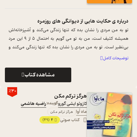
درباره ی
حکایت هایی از دیوانگی های روزمره
تو به من مردی را نشان بده که تنها زندگی می‌کند و آشپزخانه‌اش
همیشه کثیف است، من به تو می گویم به احتمال ۵ از ۹ این مرد
بی‌نظیر است. تو به من مردی را نشان بده که تنها زندگی می‌کند و
آسپزخانه‌اش همیشه ت ...
...
توضیحات کامل
مشاهده کتاب
٪30
هرگز ترکم مکن
کازوئو ایشی گورو
گوینده:
راضیه هاشمی
ماه آوا
هرگز ترکم مکن
کتاب صوتی
4
(49)