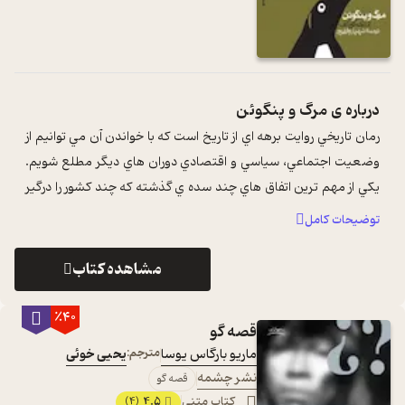
درباره ی
مرگ و پنگوئن
رمان تاريخي روايت برهه اي از تاريخ است که با خواندن آن مي توانيم از
وضعيت اجتماعي، سياسي و اقتصادي دوران هاي ديگر مطلع شويم.
يکي از مهم ترين اتفاق هاي چند سده ي گذشته که چند کشور را درگير
خود کرد، فرو ...
...
توضیحات کامل
مشاهده کتاب
٪40
قصه گو
ماریو بارگاس یوسا
مترجم:
یحیی خوئی
نشر چشمه
قصه گو
کتاب متنی
4.5
(4)