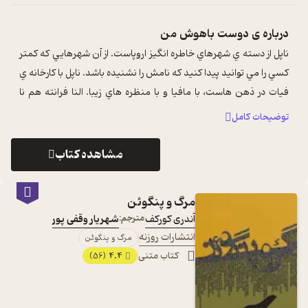
درباره ی
دوست باهوش من
ناپل از دسته ي شهرهاي خاطره انگيز اروپاست. از آن شهرهايي که کمتر
کسي را مي توانيد پيدا کنيد که نامش را نشنيده باشد. ناپل با کارخانه ي
فيات در ذهن هاست، با مافيا و با منظره هاي زيبا. النا فرانته هم نا
...
...
توضیحات کامل
مشاهده کتاب
مرگ و پنگوئن
آندری کورکف
مترجم:
شهریار وقفی پور
انتشارات روزنه
مرگ و پنگوئن
کتاب متنی
4.4
(56)