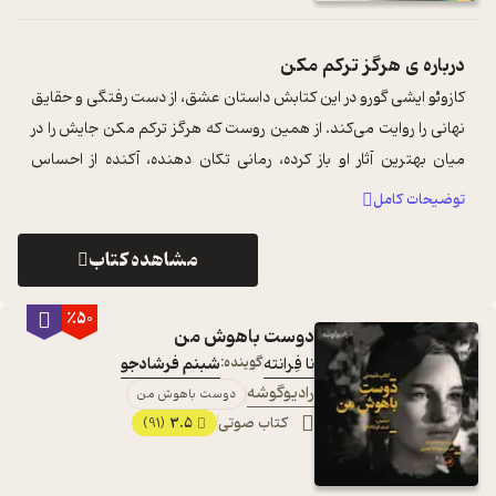
درباره ی
هرگز ترکم مکن
کازوئو ایشی گورو در این کتابش داستان عشق، از دست رفتگی و حقایق
نهانی را روایت می‌کند. از همین روست که هرگز ترکم مکن جایش را در
میان بهترین آثار او باز کرده، رمانی تکان دهنده، آکنده از احساس
شکنندگی ان ...
...
توضیحات کامل
مشاهده کتاب
٪50
دوست باهوش من
نا فِرانته
گوینده:
شبنم فرشادجو
رادیوگوشه
دوست باهوش من
کتاب صوتی
3.5
(91)