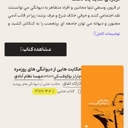
در قرون وسطي تنها مجانين و افراد متظاهر به ديوانگي مي توانستند
نقد اجتماعي کنند و حرفي خلاف شرع و عرف بزنند؛ زيرا در قالب آدمي
مجنون و ديوانه مي توان جامعه اي پرتعصب را به کنکاش کشيد و
حقيقت را به زبا ...
...
توضیحات کامل
مشاهده کتاب
حکایت هایی از دیوانگی های روزمره
چارلز بوکوفسکی
مترجم:
مهسا نظام آبادی
کارگاه اتفاق
حکایت هایی از دیوانگی های روزمره
کتاب متنی
3.6
(359)