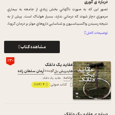
درباره ی
کوری
تصور اين که به صورت ناگهاني بخش زيادي از جامعه به بيماري
مرموزي دچار شوند که درماني ندارد، بسيار هولناک است. پيش از به
نتيجه رسيدن واکسيناسيون و شناسايي داروهاي موثر بر درمان کرونا،
بسياري از ما چنين ...
...
توضیحات کامل
مشاهده کتاب
٪30
عقاید یک دلقک
هاینریش بل
گوینده:
آرمان سلطان زاده
آوانامه
عقاید یک دلقک
کتاب صوتی
4
(684)
درباره ی
عقاید یک دلقک