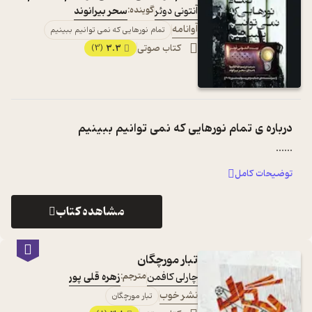
آنتونی دوئر
گوینده:
سحر بیرانوند
آوانامه
تمام نورهایی که نمی توانیم ببینیم
کتاب صوتی
3.3
(3)
درباره ی
تمام نورهایی که نمی توانیم ببینیم
...
...
توضیحات کامل
مشاهده کتاب
تبار مورچگان
چارلی کافمن
مترجم:
زهره قلی پور
نشر خوب
تبار مورچگان