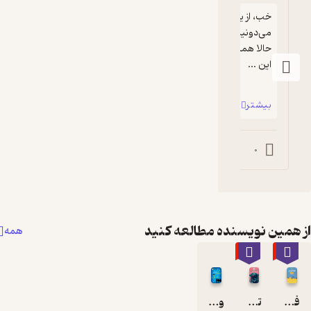
خب، از یه جهت این چیز خوبیه. حداقل، 
می‌دونیم که الآن توی چه وضعیتی هستیم. 
حالا همه چی فقط می‌تونه بهتر بشه. بدتر از 
علاقه‌ای به ظاهر آدم‌ها ندارم. از نقص‌ه...
بیشتر
0
نده مطالعه کنید
همه
٪70
و ادامه ی داستان