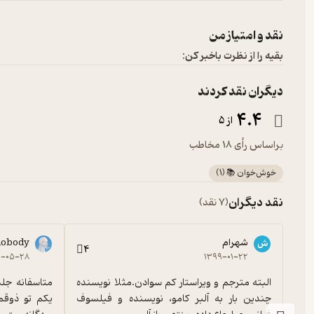
نقد و امتیاز من
بقیه را از نظرت باخبر کن:
دیگران نقد کردند
4.4
از 5
براساس رأی 18 مخاطب
خوش‌خوان 📚
(
1
)
نقد دیگران
(7 نقد)
شهرام
nobody
ش
4
۹-۰۵-۲۸
۱۳۹۹-۰۱-۲۲
البته مترجم و ویراستار کم سوادن.مثلا نویسنده 
چندین بار به آلبر کامو، نویسنده و فیلسوف 