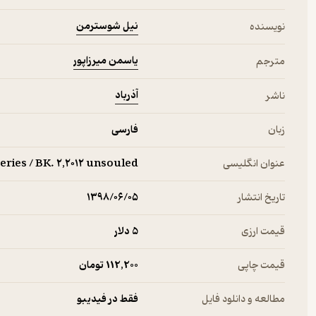
نیل شوسترمن
نویسنده
یاسمن میرزاپور
مترجم
آذرباد
ناشر
زبان
فارسی
عنوان انگلیسی
ries / BK. ۲,۲۰۱۲ unsouled
تاریخ انتشار
۱۳۹۸/۰۶/۰۵
قیمت ارزی
5 دلار
قیمت چاپی
112,200 تومان
مطالعه و دانلود فایل
فقط در فیدیبو