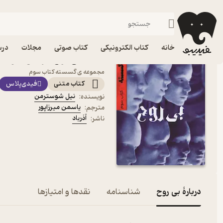
فانتزی
فیدیبو
کتاب الکترونیکی
داستان و رمان
داستان و رمان خارجی
خانه
کتاب الکترونیکی
کتاب صوتی
مجلات
درس
کتاب بی روح اثر نیل شوست
مجموعه ی گسسته کتاب سوم
کتاب متنی
فیدی‌پلاس
نیل شوسترمن
نویسنده
:
یاسمن میرزاپور
مترجم
:
آذرباد
ناشر
:
دربارۀ بی روح
شناسنامه
نقدها و امتیازها