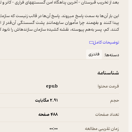
این بار آن‌ها به سمت پاسخ می­روند. پاسخ آن‌ها در قالب زنی­ست که سازما
پیدا کنند و بفهمند چرا مأموران سایه­مانندِ پشت گسستگی آن‌قدر ا
کنند. کم، پسر به‌هم پیوسته، نقشه کشیده سازمان سازنده­اش را نابود کند؛
دید که کم واقعاً چه حسی نسبت به او دارد؛ و بدون ریسا، کم درست به 
توضیحات کامل
نوجوان و دزدان اعضای انتقام­جو، راه کانر، لو، کم و ریسا باهم تلاقی کرد
فانتزی
دسته‌ها:
شناسنامه
فرمت محتوا
epub
حجم
2.۹۱ مگابایت
تعداد صفحات
488 صفحه
زمان تقریبی مطالعه
۰۰:۰۰