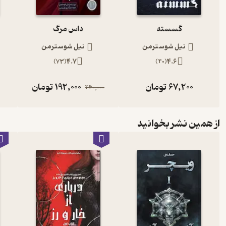
گسسته
داس مرگ
نیل شوسترمن
نیل شوسترمن
)
73
(
4.7
)
40
(
4.6
67,200
تومان
192,000
تومان
240,000
از همین نشر بخوانید