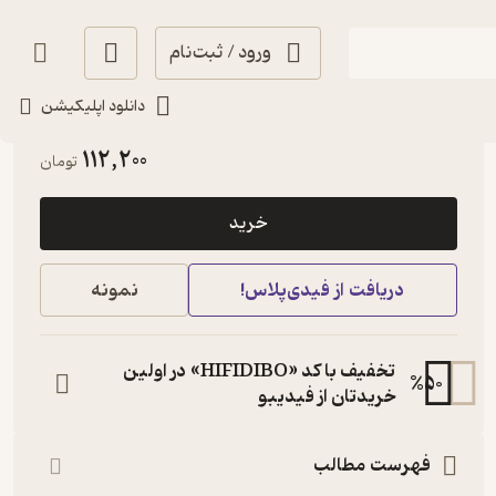
ورود / ثبت‌نام
دانلود اپلیکیشن
خوش‌خوان 📚
(
1
)
4.4
(18)
112,200
تومان
خرید
دریافت از فیدی‌پلاس!
نمونه
تخفیف با کد «HIFIDIBO» در اولین
%
50
خریدتان از فیدیبو
فهرست مطالب