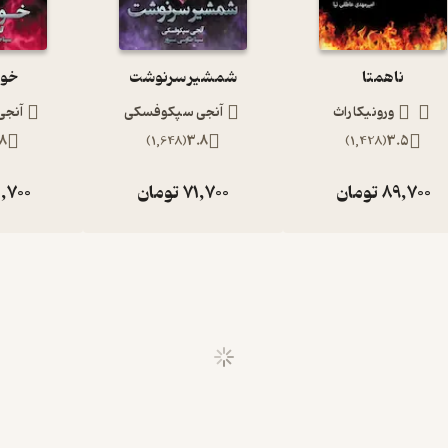
ناهمتا
شمشیر سرنوشت
خون
ورونیکا راث
آنجی سپکوفسکی
آنج
.8
)
1,648
(
3.8
)
1,428
(
3.5
89,700
تومان
71,700
تومان
,700