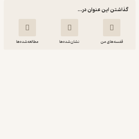
گذاشتن این عنوان در...
قفسه‌های من
نشان‌شده‌ها
مطالعه‌شده‌ها
بی روح
نیل شوسترمن
یاسمن میرزاپور
آذرباد
خوش‌خوان 📚
(
1
)
4.4
(18)
112,200
تومان