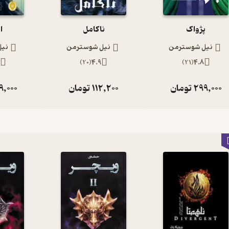
پژواک
ناکامل
اب
نیل شوسترمن
نیل شوسترمن
نیل
8
)
20
(
4.9
)
21
(
4.8
299,000
تومان
112,200
تومان
9,000