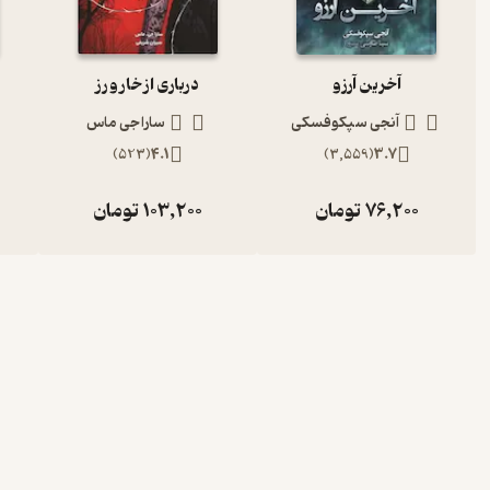
آخرین آرزو
درباری از خار و رز
آنجی سپکوفسکی
سارا جی ماس
)
523
(
4.1
)
3,559
(
3.7
76,200
تومان
103,200
تومان