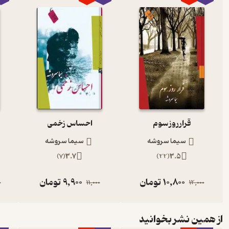
قرار روز سوم
احساس زخمی
سیما سروشه
سیما سروشه
)
7
(
3.7
)
22
(
3.5
10,800
تومان
9,900
تومان
0
11,000
12,000
از همین نشر بخوانید