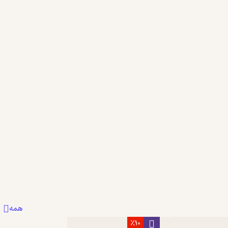
همه
٪10