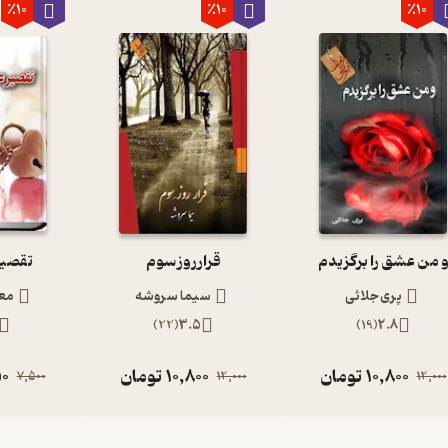
٪10
٪10
٪10
 من عشق را برگزیدم
قرار روز سوم
تقصیر
پری جلائی
سیما سروشه
مع
)
22
(
3.5
)
19
(
2.8
10,800
تومان
10,800
تومان
50
7,500
12,000
12,000