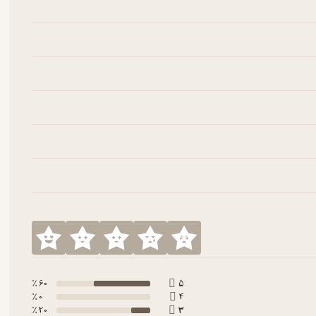
60 ٪
5
0 ٪
4
20 ٪
3