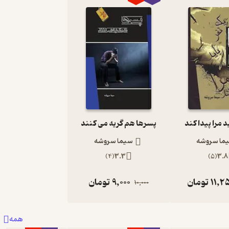
د مرا پیدا کند
پسرها هم گریه می کنند
ما سروشه
سیما سروشه
)
4
(
3.3
)
5
(
3.8
11,2
تومان
9,000
تومان
10,000
همه