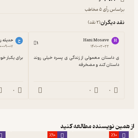
براساس رأی 5 مخاطب
نقد دیگران
(2 نقد)
Hani Mosave
حدیثه ر
H
ح
1
۰۰-۰۹-۰۷
۱۴۰۱-۰۲-۲۲
ی داستان معمولی از زندگی ی پسره خیلی روند 
برای یکبار خو
داستان کند و مضخرفه
0
0
0
از همین نویسنده مطالعه کنید
٪10
٪10