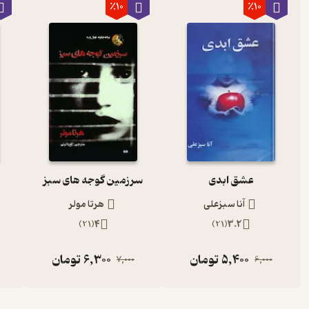
٪10
٪10
عشق ابدی
سرزمین گوجه های سبز
و
آنا سبزعلی
هرتا مولر
)
21
(
4
)
21
(
3.2
5,400
تومان
6,300
تومان
7,000
6,000