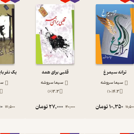
ترانه سیمرغ
قلبی برای همه
یک نفر بای
سیما سروشه
سیما سروشه
سی
)
6
(
3.3
)
10
(
4.3
10,350
تومان
27,000
تومان
50
12,500
30,000
11,50