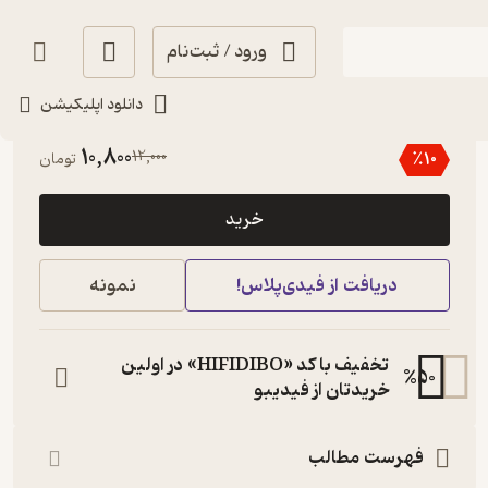
ورود / ثبت‌نام
دانلود اپلیکیشن
3.8
(5)
10,800
12,000
٪
10
تومان
خرید
دریافت از فیدی‌پلاس!
نمونه
تخفیف با کد «HIFIDIBO» در اولین
%
50
خریدتان از فیدیبو
فهرست مطالب