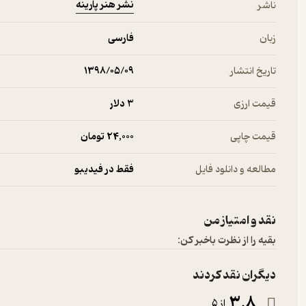
نشر هنر پارینه
ناشر
زبان
فارسی
تاریخ انتشار
۱۳۹۸/۰۵/۰۹
قیمت ارزی
3 دلار
قیمت چاپی
24,000 تومان
مطالعه و دانلود فایل
فقط در فیدیبو
نقد و امتیاز من
بقیه را از نظرت باخبر کن:
دیگران نقد کردند
3.8
از 5