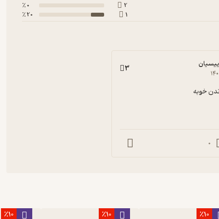
0 ٪
2
20 ٪
1
ییسیان
3
۱۴
ندن خوبه
0
٪10
٪10
٪10