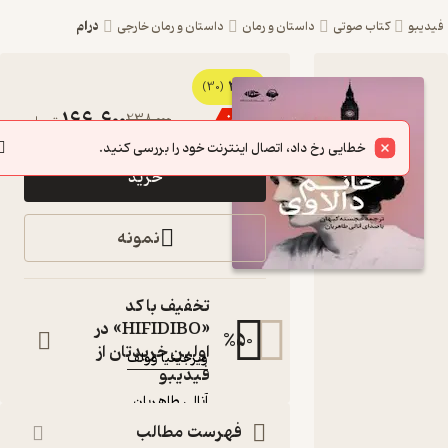
درام
یبو
کتاب صوتی
داستان و رمان
داستان و رمان خارجی
3
کتاب
(30)
166,600
238,000
٪
30
تومان
صوتی
خطایی رخ داد، اتصال اینترنت خود را بررسی کنید.
خانم
خرید
دالاوی اثر
ویرجینیا
نمونه
وولف
کتاب
تخفیف با کد
صوتی
«HIFIDIBO» در
50
%
نویسنده
:
اولین خریدتان از
ویرجینیا وولف
فیدیبو
گوینده
:
آنالی طاهریان
آوانامه
ناشر
:
فهرست مطالب