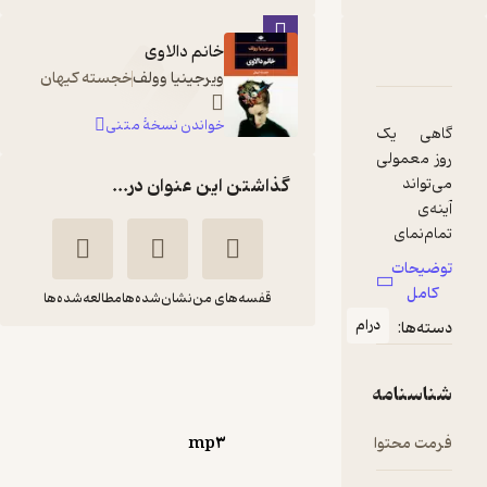
خانم دالاوی
دربارۀ خانم دالاوی
شناسنامه
نقدها و امتیازها
ویرجینیا وولف
خجسته کیهان
خواندن نسخۀ متنی
گاهی یک
روز معمولی
می‌تواند
گذاشتن این عنوان در...
آینه‌ی
تمام‌نمای
زندگی و
توضیحات
ذهن انسان
کامل
قفسه‌های من
نشان‌شده‌ها
مطالعه‌شده‌ها
باشد. اگر به
درام
دسته‌ها:
دسته‌بندی
خانم دالاوی
«رمان‌های
کلاسیک
ویرجینیا
آنالی
شناسنامه
روانشناختی
وولف
طاهریان
»
فرمت محتوا
mp۳
آوانامه
علاقه‌مندید
، خرید کتاب