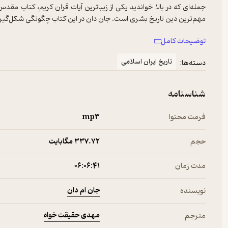
جمله‌ای که در بالا خواندید یکی از زیباترین آیات قران کریم، کتاب م
مهم‌ترین دین تاریخ بشری است. جان دان در این کتاب چگونگی شکل‌گیر
توضیحات کامل
تاریخ ایران اسلامی
دسته‌ها:
درباره‌ی کتاب صوتی گسترش اسلام اثر جان ام دان
شناسنامه
فرمت محتوا
mp۳
جهان است. این مجموعه‌ یکی از بهترین و کاراترین مجموعه‌هایی است ک
حجم
337.۷۲ مگابایت
کتاب را با پیش‌گفتاری ساده اما حقیق آغاز می‌کند: «اللّه اکبر! (خدا ب
مسیر تاریخ را به طرز چشمگیری تغییر دادند. آن ها همچنین جوهره اص
مدت زمان
۰۶:۰۶:۴۱
برخوردار است: اسلام.
جان ام دان
نویسنده
اسلام مانند یهودیت و مسیحیت در خاورمیانه ظهور کرد و از میان این س
مهدی حقیقت خواه
مترجم
تنها یک خدا (اللّه) وجود دارد؛ و محمد [ص] آخرین پیامبر از سلسله طویل پی