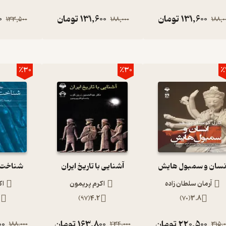
. این روزها که زندگی‌ها به شدت ماشینی شده است کمتر کسی زمان کافی
131,600
تومان
131,600
تومان
0
توانند اوقات خالی خواننده را پر کنند. به این معنی که شما می‌توانید
133,500
188,000
188,0
یدن آن لذت ببرید. آوانامه یکی از بهترین ناشران و تولیدکنندگان
بیات و فلسفه به انتشاراتی معتبر تبدیل شده است.
٪30
٪30
٪
ن دان، استاد دانشگاه میشیگان در کتاب گسترش اسلام به خوانندگان
ام با بیش از یک میلیارد مومن، بیشترین گرونده به این دین را دارد.
نسان و سمبول هایش
آشنایی با تاریخ ایران
شناخت ا
آرمان سلطان زاده
اکرم پریمون
اک
5
)
97
(
4.2
)
70
(
3.8
.
220,500
تومان
163,800
تومان
00
188,000
234,000
315,0