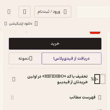
ورود / ثبت‌نام
آموزنده 🦉
(
1
)
3.5
(15)
دانلود اپلیکیشن
144,900
207,000
٪
30
تومان
خرید
دریافت از فیدی‌پلاس!
نمونه
تخفیف با کد «HIFIDIBO» در اولین
%
50
خریدتان از فیدیبو
فهرست مطالب