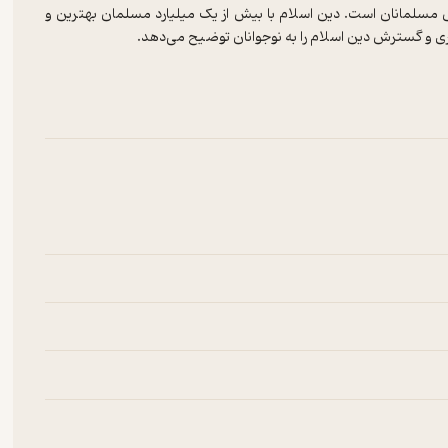
قدس مسلمانان است. دین اسلام با بیش از یک میلیارد مسلمان بهترین و
ی و گسترش دین اسلام را به نوجوانان توضیح می‌دهد.
کتاب گسترش اسلام نوشته‌ی جان ام. دان برای نخستین بار در سال 1996 منتشر شد. این کتاب متعلق به مجموعه‌ی بیست و پنج جلدی تاریخ
ه در راستای معرفی تاریخ برای نوجوانان نوشته شده است. جان ام دان
زرگ ترین است!) این دو واژه ساده عربی که معنای چند لایه معنوی دارند،
لی دینی را تشکیل دادند که امروزه از سریع ترین رشد در روی زمین
ه دین بزرگ از همه جوان‌تر است. اصول اعتقادی آن ساده و روشن است:
امبرانِ برگزیده خدا برای ابلاغِ حقایق بود.