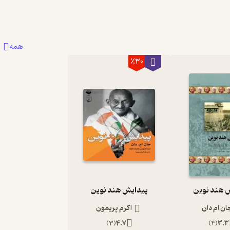
همه
٪30
 هند نوین
پیدایش هند نوین
ان ام دان
اکرم پریمون
)
3
(
4.7
)
4
(
3.3