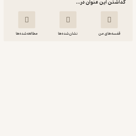
گذاشتن این عنوان در...
قفسه‌های من
نشان‌شده‌ها
مطالعه‌شده‌ها
گسترش اسلام
جان ام دان
اکرم پریمون
آوانامه
آموزنده 🦉
(
1
)
3.5
(15)
144,900
207,000
٪
30
تومان
دریافت از فیدی‌پلاس!
نمونه