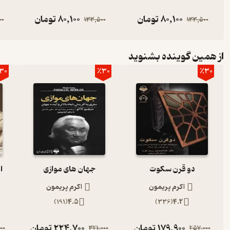
صوتی یکی از تاثیرگذارترین اتفاقاتی بود که در قرن اخیر رخ داده است
80,100
تومان
80,100
تومان
برای مطالعه پیدا می‌کند. کتاب‌های صوتی به دلیل سهولت استفاده‌شان می
00
133,500
133,500
هنگامی که مشغول کارهای دیگر هستید به کتاب صوتی گوش کنید و از شن
کتاب صوتی در ایران است. آوانامه با انتشار نسخه‌ی صوتی بهترین آثار اد
از همین گوینده بشنوید
30
٪30
٪30
چرا باید کتاب صوتی گسترش اسلام را شنید؟
اسلام به عنوان مهم‌ترین و جامع‌ترین دین عالم شناخته می‌شود. جا
نوجوان درباره‌ی جامعیت و اهمیت این دین توضیح میدهد. امروزه دین اسل
خواندن این کتاب را به همه‌ی خوانندگان پیشنهاد می‌کنیم.
دو قرن سکوت
جهان های موازی
ا
کتاب صوتی گسترش اسلام در دسته‌ی کتاب‌های تاریخ قرار دارد.
اکرم پریمون
اکرم پریمون
)
191
(
4.5
)
336
(
4.2
کتاب صوتی گسترش اسلام مناسب برای گروه سنی ه (نوجوانان) است
179,900
تومان
224,700
تومان
00
321,000
257,000