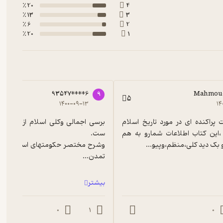
20 ٪
4
13 ٪
3
6 ٪
2
20 ٪
1
93547****6
Mahmoud
9
5
۱۴۰۰-۰۹-۱۳
۱۴
اگه  مطالعات پراکنده ای در مورد تاریخ اسلام  
داشته باشی ،این کتاب اطلاعات شمارو به هم 
 بک دید کلی،منظم،وپیو...
تمدن...
بیشتر
0
1
0