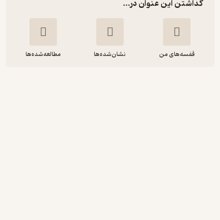
گذاشتن این عنوان در...
قفسه‌های من
نشان‌شده‌ها
مطالعه‌شده‌ها
سه شنبه ها با موری
میچ آلبوم
آرمان سلطان زاده
آوانامه
آموزنده 🦉
(
43
)
4.3
(573)
158,200
226,000
٪
30
تومان
نمونه