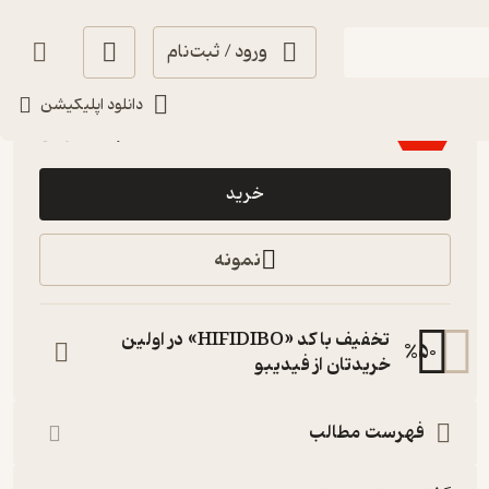
ورود / ثبت‌نام
آموزنده 🦉
(
43
)
4.3
(573)
دانلود اپلیکیشن
158,200
226,000
٪
30
تومان
خرید
نمونه
تخفیف با کد «HIFIDIBO» در اولین
%
50
خریدتان از فیدیبو
فهرست مطالب