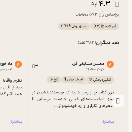
4.3
از 5
دانشجو
براساس رأی 573 مخاطب
کلاس درس
اجرای روان 🎙️
(
36
)
آموزنده 🦉
(
43
)
نقد دیگران
(383 نقد)
حضور
محسن مشایخی فرد
ماه خور
م
م
سه‌شنبه اول : درباره دنیا حرف می‌زنیم
3
۸-۰۲-۰۱
۱۴۰۴-۰۷-۲۰
اجرای روان 🎙️
تلخ ☕️
انگیزه‌بخش 🚀
سه‌شنبه دوم: درباره تأسف برای خود حرف می‌زنیم
پربار 🌳
آموزنده 🦉
بازار کتاب پر از رمان‌هاییه که نویسنده‌هاشون در 
همه تاثیر گذا
اونها شخصیت‌های خیالی خردمند می‌سازن تا 
شعارهای تکراری و زرد خودشونو از ...
سه‌شنبه سوم: درباره تأسف حرف می‌زنیم
بیشتر
بیشتر
استاد