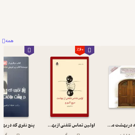
2
2
4
همه
٪60
پنج نفری که در بهشت ملاقات می کنید
اولین تماس تلفنی از بهشت