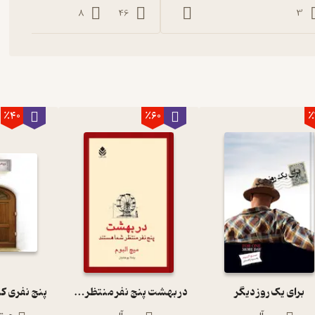
8
46
3
٪40
٪60
٪
برای یک روز دیگر
در بهشت پنج نفر منتظر شما هستند