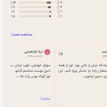
13 ٪
4
9 ٪
3
4 ٪
2
5 ٪
1
مشاهده همه
شید
لیلا طباطبایی
ل
5
۱۳۹۸-۰۲-۱۹
۱۳۹
نظرم واقعا اینه که بیش از عالی بود. اول از همه 
باید از آقای سلطان زاده یه تشکر ویژه کنم، این 
ری، بدون ایشون...
اول کوتاه بودنِ پارت ها.....
بیشتر