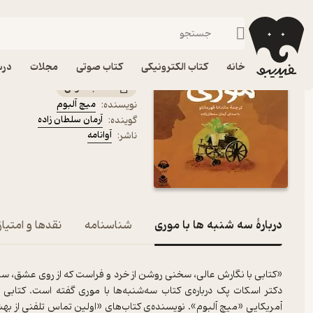
درام
فیدیبو
کتاب صوتی
داستان و رمان
داستان و رمان خارجی
کتاب صوتی سه شنبه ها با
خانه
کتاب الکترونیکی
کتاب صوتی
مجلات
درس
کتاب صوتی
میچ آلبوم
نویسنده
:
آرمان سلطان زاده
گوینده
:
آوانامه
ناشر
:
دربارۀ سه شنبه ها با موری
شناسنامه
نقدها و امتیاز
«کتابی با نگارش عالی، سخنی روشن از خرد و فراست که از روی عشق، ساد
دکتر اسکات پک درباره‌ی کتاب سه‌شنبه‌ها با موری گفته است. کتابی بسی
آمریکایی «میچ آلبوم». نویسنده‌ی کتاب‌های «اولین تماس تلفنی از ب