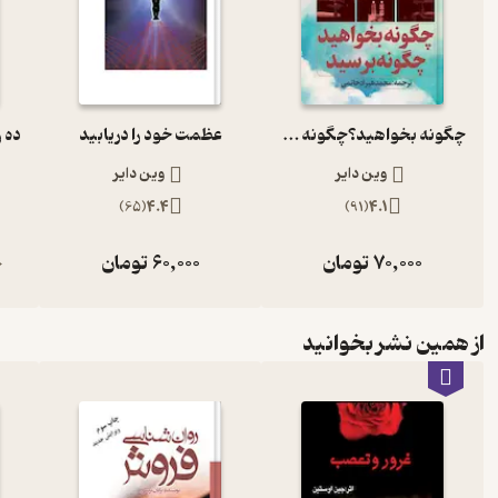
چگونه بخواهید؟چگونه برسید؟
عظمت خود را دریابید
وین دایر
وین دایر
)
65
(
4.4
)
91
(
4.1
70,000
تومان
60,000
تومان
0
از همین نشر بخوانید