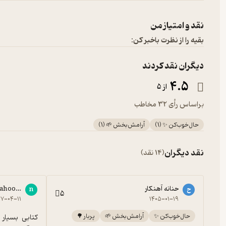
نقد و امتیاز من
بقیه را از نظرت باخبر کن:
دیگران نقد کردند
4.5
از 5
براساس رأی 32 مخاطب
حال‌خوب‌کن ✨
(
1
)
آرامش‌بخش 🌱
(
1
)
نقد دیگران
(14 نقد)
حنانه آهنکار
yahoo.com
ح
n
5
۷-۰۴-۱۱
۱۴۰۵-۰۱-۱۹
حال‌خوب‌کن ✨
آرامش‌بخش 🌱
پربار 🌳