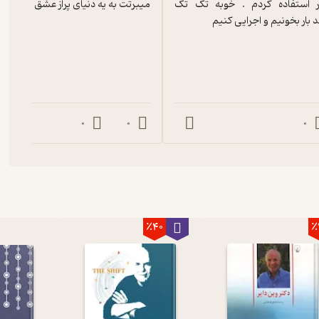
زندگی. بسیار استفاده کردم . خوبه تک تک 
میبرتت به یه دنیای پراز عشق و آرامش
 بار بخونیم و اجرایی کنیم
0
0
0
٪40
٪