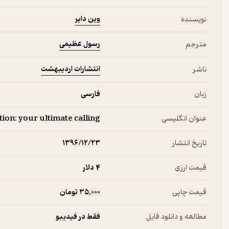
وین دایر
نویسنده
رسول عظیمی
مترجم
انتشارات اردیبهشت
ناشر
زبان
فارسی
عنوان انگلیسی
tion: your ultimate calling
تاریخ انتشار
۱۳۹۶/۱۲/۲۳
قیمت ارزی
4 دلار
قیمت چاپی
35,000 تومان
مطالعه و دانلود فایل
فقط در فیدیبو