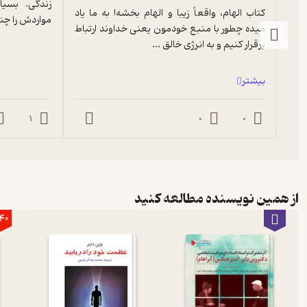
کتاب الهام، واقعاً زیبا و الهام بخشه! به ما یاد 
مواردش را چند
میده چطور با منبع خودمون یعنی خداوند ارتباط 
برقرار کنیم و به انرژی خالق ...
بیشتر
1
0
0
از همین نویسنده مطالعه کنید
40