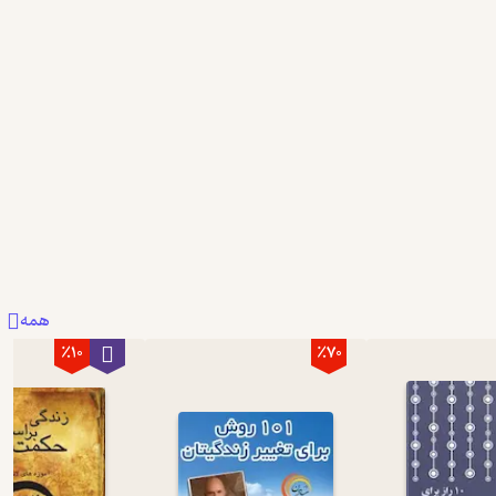
خیلی عالیه
به نظر
0
0
0
همه
٪10
٪70