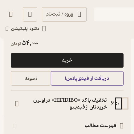
ورود / ثبت‌نام
دانلود اپلیکیشن
پربار 🌳
(
1
)
4.5
(32)
54,000
تومان
خرید
دریافت از فیدی‌پلاس!
نمونه
تخفیف با کد «HIFIDIBO» در اولین
%
50
خریدتان از فیدیبو
فهرست مطالب