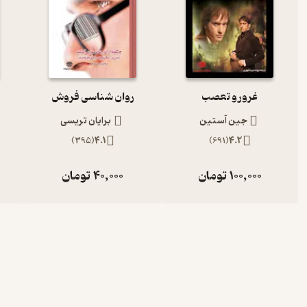
غرور و تعصب
روان شناسی فروش
جین آستین
برایان تریسی
)
395
(
4.1
)
691
(
4.2
100,000
تومان
40,000
تومان