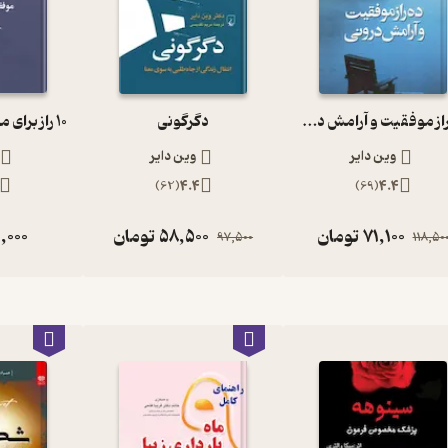
ده راز موفقیت و آرامش درونی
دگرگونی
وین دایر
وین دایر
)
62
(
4.4
)
69
(
4.4
71,100
تومان
58,500
تومان
,000
97,500
118,50