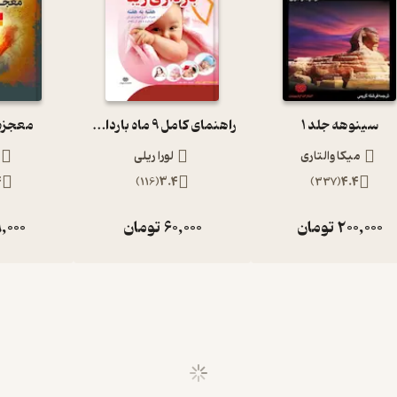
سینوهه جلد 1
راهنمای کامل 9 ماه بارداری زیبا هفته به هفته
معجزه
میکا والتاری
لورا ریلی
4
)
116
(
3.4
)
337
(
4.4
200,000
تومان
60,000
تومان
,000