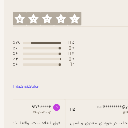
78 ٪
5
6 ٪
4
6 ٪
3
3 ٪
2
6 ٪
1
مشاهده همه
91760****6
nad*********@
9
5
۱۴۰۲-۰۳-۰۲
۱۳۹
کتابی بسیار جالب در حوزه ی معنوی و اصول 