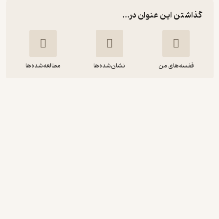
گذاشتن این عنوان در...
قفسه‌های من
نشان‌شده‌ها
مطالعه‌شده‌ها
الهام، رسالت نهایی شما
وین دایر
رسول عظیمی
انتشارات اردیبهشت
پربار 🌳
(
1
)
4.5
(32)
54,000
تومان