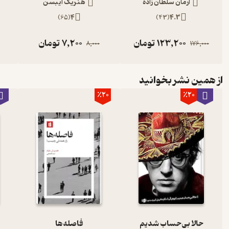
آرمان سلطان زاده
هنریک ایبسن
)
65
(
4
)
43
(
4.3
123,200
تومان
7,200
تومان
8,000
176,000
از همین نشر بخوانید
٪20
٪20
حالا بی‌حساب شدیم
فاصله‌ها