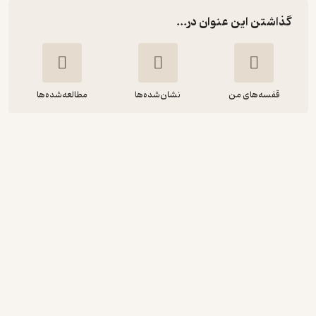
گذاشتن این عنوان در...
قفسه‌های من
نشان‌شده‌ها
مطالعه‌شده‌ها
جان گابریل بورکمان
هنریک ایبسن
بهزاد قادری
نشر بیدگل
4.6
(5)
184,000
230,000
٪
20
تومان