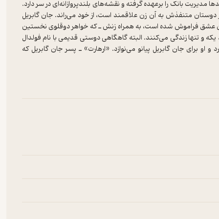
مدیریت بانک را برعهده گرفته و نقشه‌های بلندپروازانه‌ای در سر دارد.
ز دوستان متنفذش به آن زن علاقمند است، از خود می‌راند. جان گابریل
ان عشق فراموش شده است، به همراه زنش ـ که خواهر دوقلوی نخستین
که و تنها زندگی می‌کنند. البته گاهگاهی دوستی قدیمی با نام فولدال
 او برای جان گابریل پیانو می‌نوازد. «ارهارت» ـ پسر جان گابریل که
 دارد. نمایش‌نامه که آغاز می‌شود «الا»، همان عشق نخستین به آن‌جا
» را از خانواده بورکمان طلب می‌کند تا نام خانوادگی او را بپذیرد؛ شاید