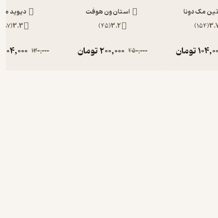
تین مک دونا
استان ون هوفت
دیوید مم
)
87
(
3.3
)
45
(
3.2
)
154
(
3.
104,0
تومان
200,000
تومان
104,000
ت
130,000
250,000