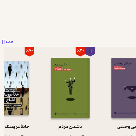
همه
٪70
٪20
بی وحشی
دشمن مردم
خانۀ عروسک و ا