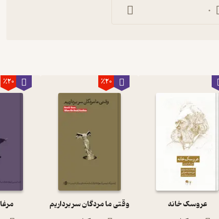
0
٪20
٪20
عروسک خانه
وقتی ما مردگان سر برداریم
مرغا