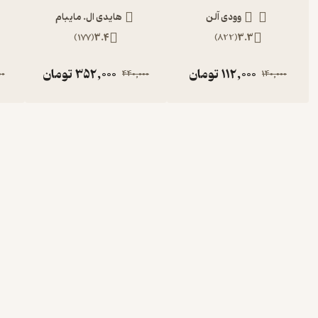
وودی آلن
هایدی ال. مایبام
)
177
(
3.4
)
822
(
3.3
112,000
تومان
352,000
تومان
00
440,000
140,000