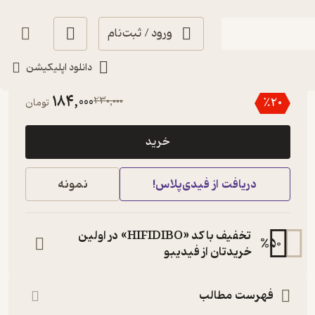
ورود / ثبت‌نام
دانلود اپلیکیشن
4.6
(5)
184,000
230,000
٪
20
تومان
خرید
دریافت از فیدی‌پلاس!
نمونه
تخفیف با کد «HIFIDIBO» در اولین
%
50
خریدتان از فیدیبو
فهرست مطالب