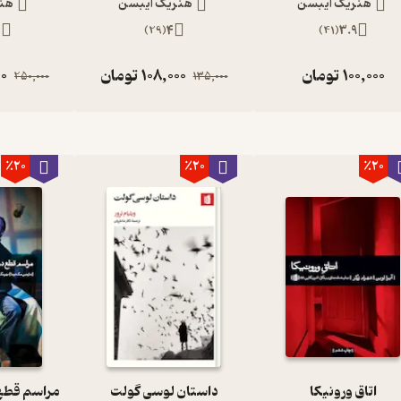
هنریک ایبسن
هنریک ایبسن
هن
2
)
29
(
4
)
41
(
3.9
100,000
تومان
108,000
تومان
00
250,000
135,000
٪20
٪20
٪20
اتاق ورونیکا
داستان لوسی گولت