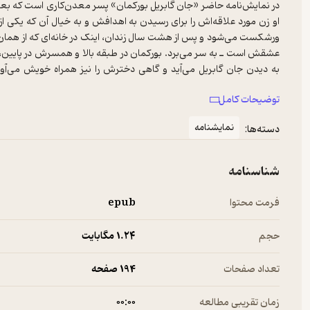
در نمایش‌نامه حاضر «جان گابریل بورکمان» پسر معدن‌کاری است که بعدها 
او زن مورد علاقه‌اش را برای رسیدن به اهدافش و به خیال آن که یکی ا
ورشکست می‌شود و پس از هشت سال زندان، اینک در خانه‌ای که از هم
عشقش است ـ به سر می‌برد. بورکمان در طبقه بالا و همسرش در پایین، ی
به دیدن جان گابریل می‌آید و گاهی دخترش را نیز همراه خویش می‌آورد و
دانشجوست ـ در شهر زندگی می‌کند. او با زنی نه چندان خوش‌نام معاشرت
توضیحات کامل
می‌آید. او که اینک دچار بیماری مرموزی شده و در آستانه مرگ است، «ارهارت
که بدین‌وسیله، پس از مرگ او، ارهارت نام خانوادگی او را زنده نگه دارد.
نمایشنامه
دسته‌ها:
شناسنامه
فرمت محتوا
epub
حجم
1.۲۴ مگابایت
تعداد صفحات
194 صفحه
زمان تقریبی مطالعه
۰۰:۰۰