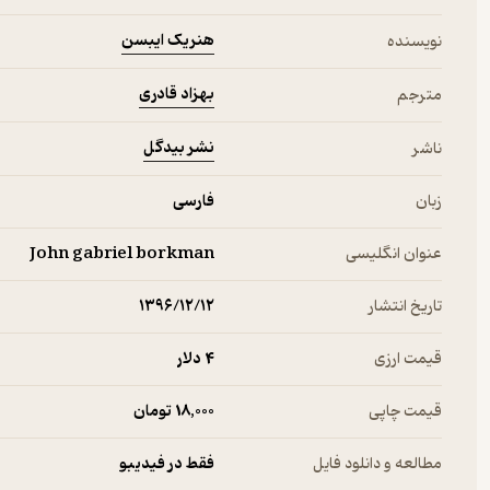
هنریک ایبسن
نویسنده
بهزاد قادری
مترجم
نشر بیدگل
ناشر
زبان
فارسی
عنوان انگلیسی
John gabriel borkman
تاریخ انتشار
۱۳۹۶/۱۲/۱۲
قیمت ارزی
4 دلار
قیمت چاپی
18,000 تومان
مطالعه و دانلود فایل
فقط در فیدیبو