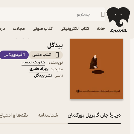
نمایشنامه
فیدیبو
کتاب الکترونیکی
ادبیات
ادبیات نمایشی
خانه
کتاب الکترونیکی
کتاب صوتی
مجلات
درس
کتاب جان گابریل بورکمان 
بیدگل
کتاب متنی
فیدی‌پلاس
هنریک ایبسن
نویسنده
:
بهزاد قادری
مترجم
:
نشر بیدگل
ناشر
:
دربارۀ جان گابریل بورکمان
شناسنامه
نقدها و امتیازه