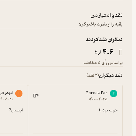
نقد و امتیاز من
بقیه را از نظرت باخبر کن:
دیگران نقد کردند
4.6
از 5
براساس رأی 5 مخاطب
نقد دیگران
(2 نقد)
Farnaz Far
ابوذر ف
F
ا
4
۹-۰۱-۲۱
۱۴۰۰-۰۴-۲۵
خوب بود :)
ایبسن?