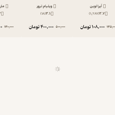
آیرا لوین
ویلیام ترور
مار
7
)
18
(
3.1
)
1,287
(
3.7
108,000
تومان
400,000
تومان
00
130,000
500,000
135,0