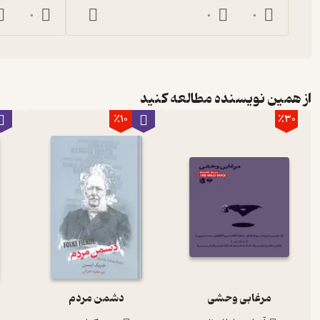
0
0
0
از همین نویسنده مطالعه کنید
٪10
٪30
مرغابی وحشی
دشمن مردم