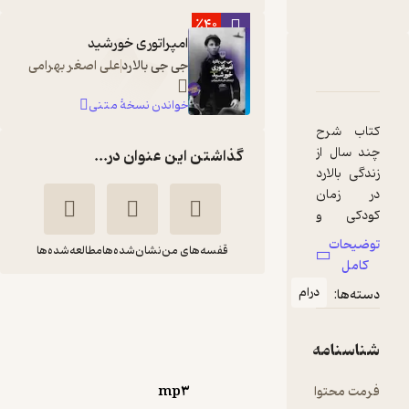
٪40
امپراتوری خورشید
دربارۀ امپراتوری خورشید
جی جی بالارد
علی اصغر بهرامی
شناسنامه
نقدها و امتیازها
خواندن نسخۀ متنی
کتاب شرح
چند سال از
گذاشتن این عنوان در...
زندگی بالارد
در زمان
کودکی و
نوجوانی
توضیحات
قفسه‌های من
نشان‌شده‌ها
مطالعه‌شده‌ها
است که در
کامل
زمان جنگ
درام
دسته‌ها:
امپراتوری خورشید
جهانی دوم
در
جی جی
احسان
اردوگاه‌های
بالارد
چریکی
شناسنامه
ژاپنی‌ها در
چین گذشته
نوین کتاب
فرمت محتوا
mp۳
است. جیم