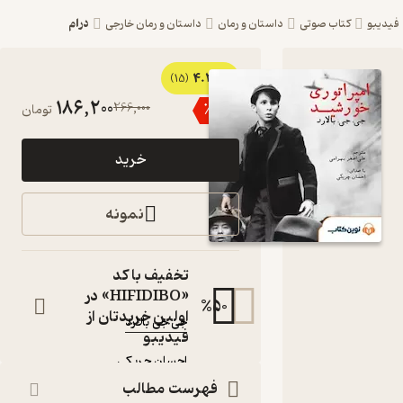
درام
یبو
کتاب صوتی
داستان و رمان
داستان و رمان خارجی
4.3
کتاب
(15)
186,200
266,000
٪
30
تومان
صوتی
امپراتوری
خرید
خورشید
اثر جی جی
نمونه
بالارد
کتاب
تخفیف با کد
صوتی
«HIFIDIBO» در
50
%
نویسنده
:
اولین خریدتان از
جی جی بالارد
فیدیبو
گوینده
:
احسان چریکی
ناشر
:
فهرست مطالب
نوین کتاب