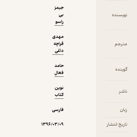
جیمز
دریافت از
بی
نمونه
راسو
فیدی‌پلاس!
مهدی
قراچه
داغی
حامد
فعال
نوین
کتاب
فارسی
۱۳۹۶/۰۳/۰۹