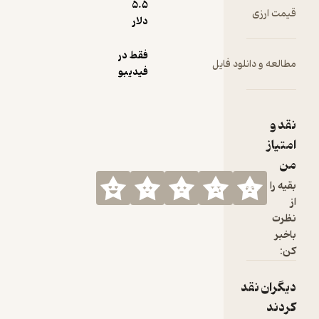
5.۵
دلار
فقط در
 فایل
فیدیبو