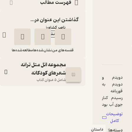
فهرست مطالب
شعرهای کودکانه
کتاب
متنی
گذاشتن این عنوان در...
نویسنده
:
ناصر کشاورز
نشر افق
ناشر
:
قفسه‌های من
نشان‌شده‌ها
مطالعه‌شده‌ها
دربارۀ دویدم و دویدم به شست پام رسیدم جلد 2
شناسنامه
نقدها و امتیازها
مجموعه اتل متل ترانه
شعرهای کودکانه
دویدم و
شامل 5 عنوان کتاب
دویدم به
قورباغه
دویدم و دویدم به
رسیدم کنار
شست پام رسیدم جلد
جوی آب بود
2
جم
توضیحات
نمی‌خورد و
ناصر کشاورز
کامل
خواب بود
داستان
دسته‌ها:
نشر افق
یواش به