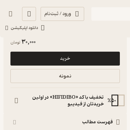
ورود / ثبت‌نام
دانلود اپلیکیشن
انگیزه‌بخش 🚀
(
1
)
4.3
(138)
30,000
تومان
خرید
نمونه
تخفیف با کد «HIFIDIBO» در اولین
%
50
خریدتان از فیدیبو
فهرست مطالب