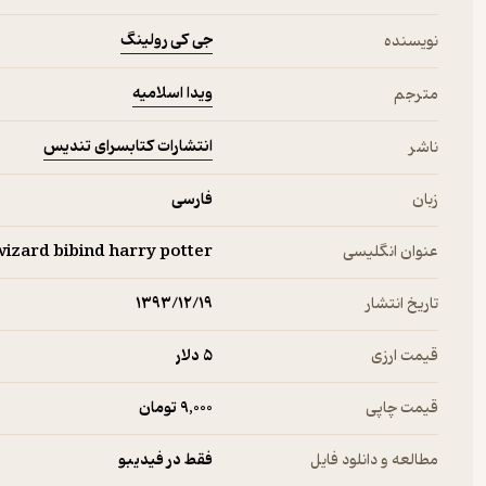
جی کی رولینگ
نویسنده
ویدا اسلامیه
مترجم
انتشارات کتابسرای تندیس
ناشر
زبان
فارسی
عنوان انگلیسی
wizard bibind harry potter
تاریخ انتشار
۱۳۹۳/۱۲/۱۹
قیمت ارزی
5 دلار
قیمت چاپی
9,000 تومان
مطالعه و دانلود فایل
فقط در فیدیبو