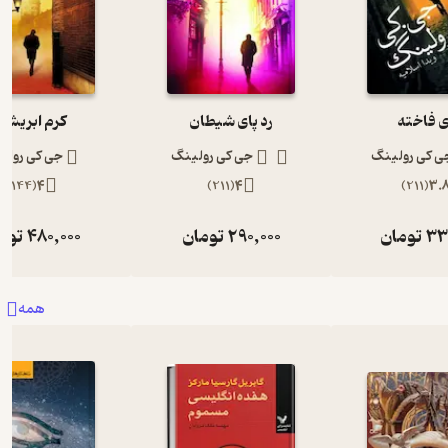
ی فاخته
رد پای شیطان
کرم ابریشم
ی کی رولینگ
جی کی رولینگ
جی کی رولی
)
144
(
4
)
211
(
4
)
211
(
3.
33
تومان
290,000
تومان
480,000
توم
همه