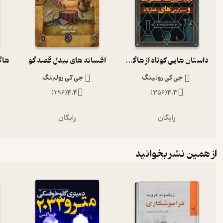
داستان هایی کوتاه از هاگوارتز
افسانه های بیدل قصه گو
جی کی رولینگ
جی کی رولینگ
)
296
(
4.4
)
356
(
4.3
رایگان
رایگان
از همین نشر بخوانید