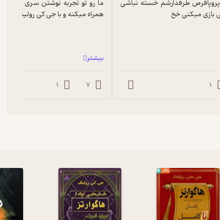
سالهامن که پروپاقرص طرفدارشم خسته نباشی 
همراه میکنه و با جی کی رولینگ ب...
بیشتر
1
7
1