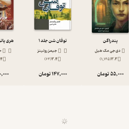
پندراگن
توفان شن جلد 1
هری پاتر
دی جی مک هیل
جیمز رولینز
ج
.4
)
64
(
3.4
)
1,145
(
3.3
55,000
تومان
147,000
تومان
0,000