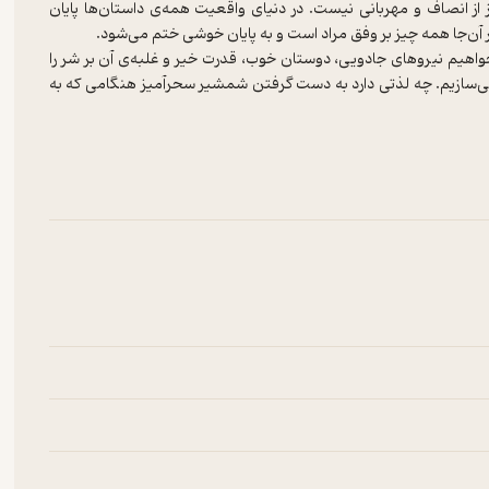
ز انصاف و مهربانی نیست. در دنیای واقعیت همه‌ی داستان‌ها پایان
خواهیم نیروهای جادویی، دوستان خوب، قدرت خیر و غلبه‌ی آن بر شر را
جدا می‌سازیم. چه لذتی دارد به دست گرفتن شمشیر سحرآمیز هنگامی که به
فرودو در سلطان رینگ‌ها محبوبیت چشمگیری دارند. به همین دلیل است
که این روزها همه «پاتر دوست» شده‌ایم و برای خواندن ماجرای بعدی هری‌پاتر، جادوگر محبوبمان، آرام و قرار نداریم، پسربچه‌ی انگلیسی یتیم ۱۳
 پسری عادی باشد در حالی که هر لحظه نیز با رویدادهای هیجان‌انگیز رو