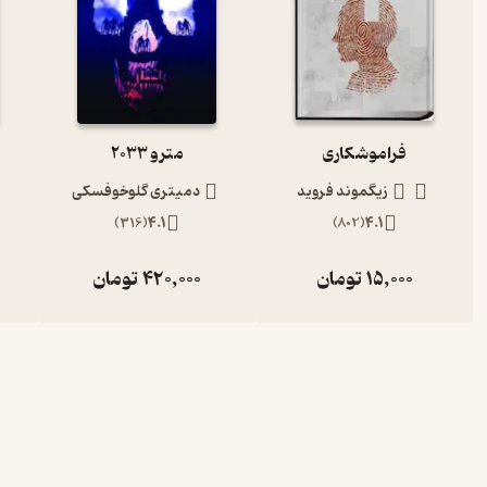
فراموشکاری
مترو 2033
زیگموند فروید
دمیتری گلوخوفسکی
)
316
(
4.1
)
802
(
4.1
15,000
تومان
420,000
تومان