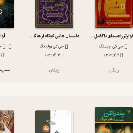
هاگوارتز راهنمای ناکامل و نامعتبر
داستان هایی کوتاه از هاگوارتز
آوا
جی کی رولینگ
جی کی رولینگ
ج
8
)
154
(
4.3
)
302
(
4.4
0,000
رایگان
رایگان