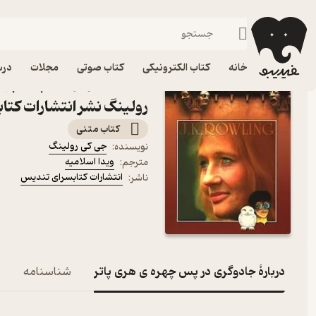
زندگی‌نامه و سفرنامه
فیدیبو
کتاب الکترونیکی
خانه
کتاب الکترونیکی
کتاب صوتی
مجلات
درس
کتاب جادوگری در پس چهره 
رولینگ نشر انتشارات کتا
کتاب متنی
جی کی رولینگ
نویسنده
:
ویدا اسلامیه
مترجم
:
انتشارات کتابسرای تندیس
ناشر
:
دربارۀ جادوگری در پس چهره ی هری پاتر
شناسنامه
ن