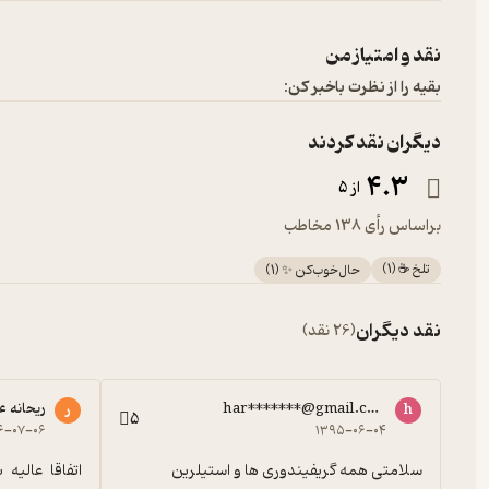
نقد و امتیاز من
بقیه را از نظرت باخبر کن:
دیگران نقد کردند
4.3
از 5
براساس رأی 138 مخاطب
تلخ ☕️
(
1
)
حال‌خوب‌کن ✨
(
1
)
نقد دیگران
(26 نقد)
har*******@gmail.com
ریحانه 
h
ر
5
۶-۰۷-۰۶
۱۳۹۵-۰۶-۰۴
سلامتی همه گریفیندوری ها و استیلرین