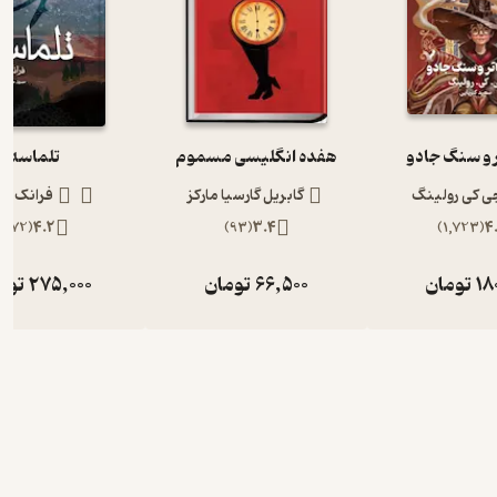
 و سنگ جادو‌
هفده انگلیسی مسموم
تلماسه
ی کی رولینگ
گابریل گارسیا مارکز
فرانک هر
)
172
(
4.2
)
93
(
3.4
)
1,723
(
4
18
تومان
66,500
تومان
275,000
توم