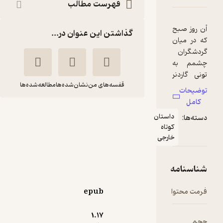
فهرست مطالب
گذاشتن این عنوان در...
قفسه‌های من
نشان‌شده‌ها
مطالعه‌شده‌ها
شبانه ها
استان
کازوئو ایشی
خجسته
تاه
گورو
کیهان
ارجی
بنگاه ترجمه و نشر کتاب
پارسه
epub
حال‌خوب‌کن ✨
(
1
)
3.2
(64)
105,000
1.۱۷
تومان