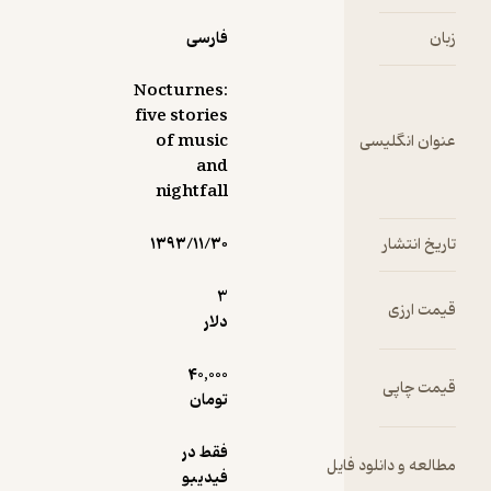
فارسی
Nocturnes:
five stories
سی
of music
and
nightfall
۱۳۹۳/۱۱/۳۰
3
دلار
40,000
تومان
فقط در
ود فایل
فیدیبو