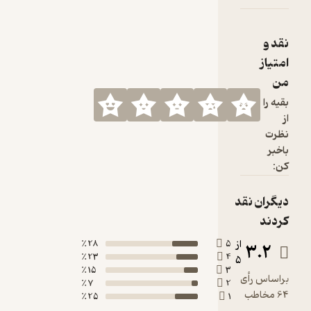
28 ٪
5
23 ٪
4
15 ٪
3
7 ٪
2
25 ٪
1