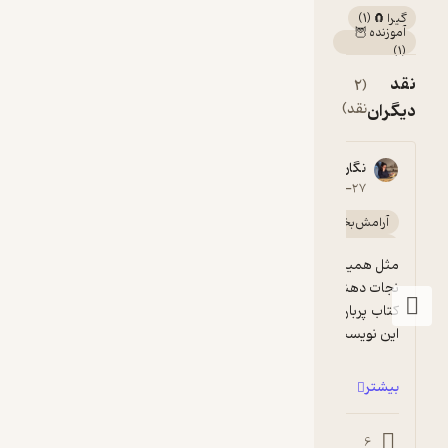
گیرا 🧲
(
1
)
آموزنده 🦉
)
1
(
نقد
(2
دیگران
نقد)
نگار محققیان
PNZ __
5
۱۴۰۵-۰۲-۲۰
۱۴۰۴-۱۰-۲۷
خوش‌خوان 📚
آرامش‌بخش 🌱
گیرا 🧲
آموزنده 🦉
کن.
مثل همیشه آقای دوباتن و مدرسه زندگی فارسی، 
کتاب پرباری بود و همزمان مثل تموم نوشته های 
این نویسنده،لحن...
بیشتر
0
1
0
6