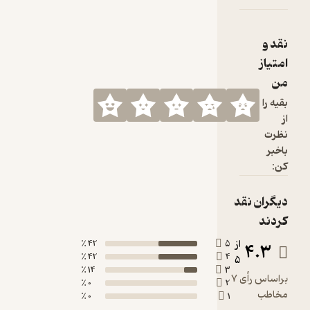
نقد و
امتیاز
من
بقیه را
از
نظرت
باخبر
کن:
دیگران نقد
کردند
از
42 ٪
5
4.3
42 ٪
4
5
14 ٪
3
براساس رأی 7
0 ٪
2
مخاطب
0 ٪
1