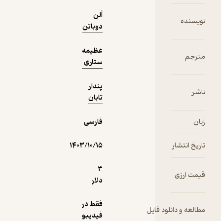
ناآشنا و
آلن
فلسفی‌تر
نویسنده
دوباتن
عبور کنیم
عظیمه
مترجم
ستاری
پندار
ناشر
تابان
زبان
فارسی
تاریخ انتشار
۱۴۰۳/۱۰/۱۵
3
قیمت ارزی
دلار
فقط در
مطالعه و دانلود فایل
فیدیبو