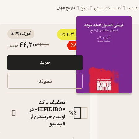
تاریخ جهان
یبو
کتاب الکترونیکی
تاریخ
آموزنده 🦉
(
1
)
4.3
کتاب
(7)
44,200
221,000
٪
80
تومان
تاریخی
نامعمول
خرید
که باید
خواند اثر
نمونه
آلن
دوباتن
تخفیف با کد
نشر پندار
«HIFIDIBO» در
%
50
اولین خریدتان از
تابان
فیدیبو
ایده‌های جذاب
در دل تاریخ