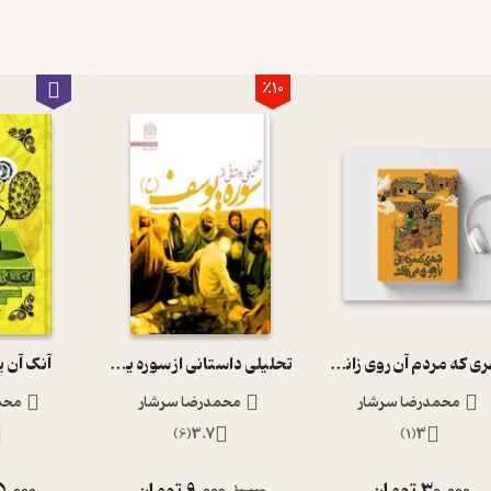
٪10
شهری که مردم آن روی زانو راه می‌رفتند
تحلیلی داستانی از سوره یوسف (ع)
آنک آن ی
محمدرضا سرشار
محمدرضا سرشار
محم
)
6
(
3.7
)
1
(
3
30,000
تومان
9,000
تومان
5,000
10,000