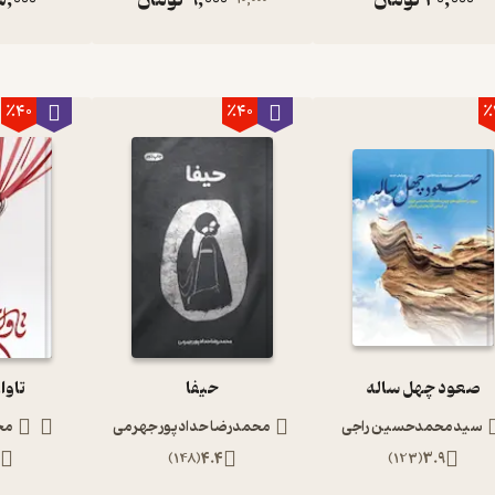
٪40
٪40
٪
صعود چهل ساله
حیفا
تاوا
سیدمحمدحسین راجی
محمدرضا حدادپور جهرمی
مح
)
148
(
4.4
)
123
(
3.9