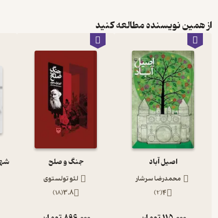
از همین نویسنده مطالعه کنید
اصیل آباد
جنگ و صلح
محمدرضا سرشار
لئو تولستوی
)
18
(
3.8
)
2
(
4
115,000
تومان
896,000
تومان