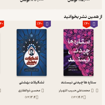
از همین نشر بخوانید
40
٪40
٪40
ستاره ها چیدنی نیستند
تشکیلات بهشتی
محمدعلی حبیب اللهیان
محسن ذوالفقاری
)
74
(
3.4
)
142
(
4.2