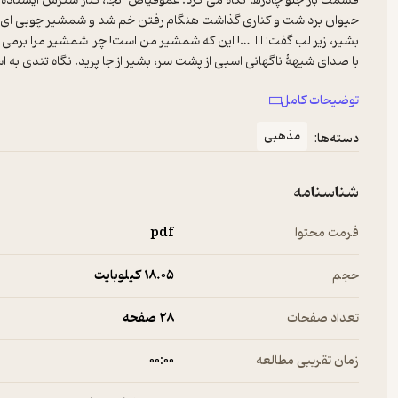
قسمت باز جلو چادرها نگاه می کرد. عموفیاض آنجا، کنار شترش ایستاده ب
حیوان برداشت و کناری گذاشت هنگام رفتن خم شد و شمشیر چوبی ای را 
بشیر، زیر لب گفت: ا ا ا…! این که شمشیر من است! چرا شمشیر مرا برمی دارد
با صدای شیهۀ ناگهانی اسبی از پشت سر، بشیر از جا پرید. نگاه تندی به
عموفیاض، در حالی که شمشیر چوبی بشیر توی دستش بود، از آنجا دور ش
توضیحات کامل
بشیر با ناراحتی، به طرف بچه ها، که مشغول بازی بودند، رفت.
مذهبی
دسته‌ها:
شناسنامه
فرمت محتوا
pdf
حجم
18.۰۵ کیلوبایت
تعداد صفحات
28 صفحه
زمان تقریبی مطالعه
۰۰:۰۰