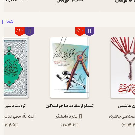
همه
٪40
٪40
ن عاشقی
تندتر از عقربه ها حرکت کن
تربیت دینی ک
مدعلی جعفری
بهزاد دانشگر
آیت الله محی الدین ح
)
33
(
4.5
)
35
(
4.6
)
62
(
4.4