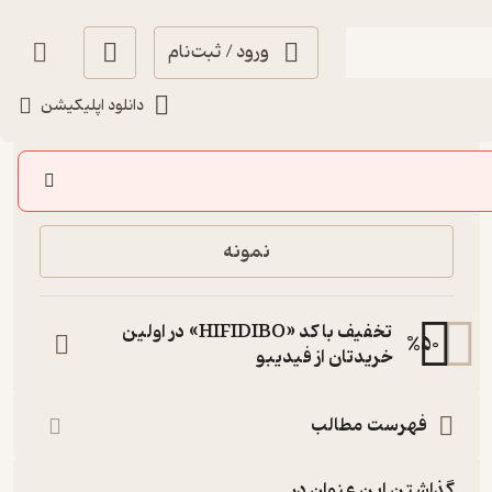
ورود / ثبت‌نام
دانلود اپلیکیشن
20,000
منتظر امتیاز
تومان
خرید
نمونه
تخفیف با کد «HIFIDIBO» در اولین
%
50
خریدتان از فیدیبو
فهرست مطالب
گذاشتن این عنوان در...