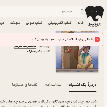
مذهبی
فیدیبو
کتاب الکترونیکی
نوجوان
داستان و رمان
خانه
کتاب الکترونیکی
کتاب صوتی
مجلات
درس
کتاب یک اشتباه اثر محمد
داستان هایی از کودکی امام حسین(ع)
کتاب متنی
محمدرضا سرشار
نویسنده
:
نشر معارف
ناشر
:
دربارۀ یک اشتباه
شناسنامه
نقدها و امتیازها
شب بود. چند نفر از بچه های کاروان کربلا، در فضای باز جلو چادرها، با خند