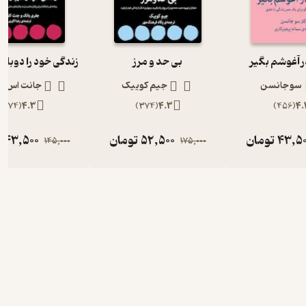
 آغوشم بگیر
بی حد و مرز
سو جانسن
جیم کوییک
جانت اس ک
)
374
(
4.3
)
374
(
4.3
)
456
(
4.
43,5
تومان
52,500
تومان
43,500
ت
145,000
175,000