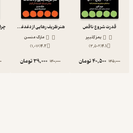
قدرت شروع ناقص
هنر ظریف رهایی از دغدغه ها
یمز کِلییِر
مارک منسن
)
1,016
(
4.2
)
3,504
(
4.1
40,500
تومان
39,000
تومان
0
130,000
135,000