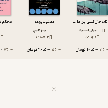
چرا تابه حال کسی این ها را به من نگفته بود؟
ذهنیت برنده
محکم در
جولی اسمیت
یمز کِلییِر
1
)
398
(
4.3
)
711
(
4.2
40,500
تومان
46,500
تومان
00
145,000
155,000
135,00