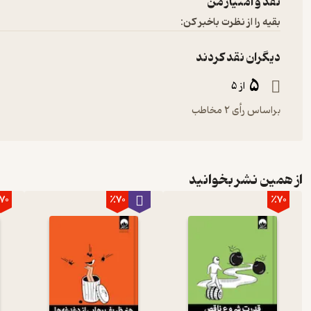
نقد و امتیاز من
بقیه را از نظرت باخبر کن:
دیگران نقد کردند
5
از 5
براساس رأی 2 مخاطب
از همین نشر بخوانید
70
٪70
٪70