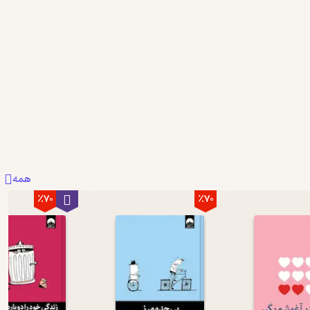
همه
٪70
٪70