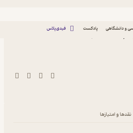
ی و دانشگاهی
پادکست
فیدی‌پلاس
یم خداحافظ اثر نتیا هَند
نقدها و امتیازها