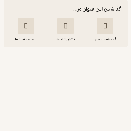
گذاشتن این عنوان در...
قفسه‌های من
نشان‌شده‌ها
مطالعه‌شده‌ها
آخرین باری که می گوییم خداحافظ
نتیا هَند
زهرا ستوده
میلکان
5
(2)
52,500
175,000
٪
70
تومان