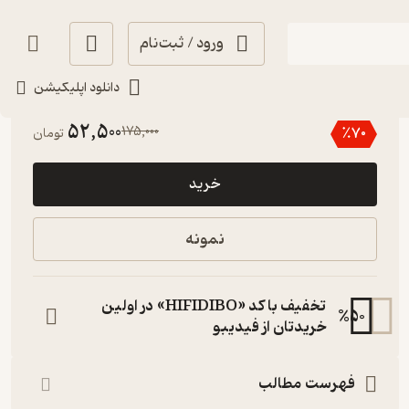
ورود / ثبت‌نام
دانلود اپلیکیشن
5
(2)
52,500
175,000
٪
70
تومان
خرید
نمونه
تخفیف با کد «HIFIDIBO» در اولین
%
50
خریدتان از فیدیبو
فهرست مطالب