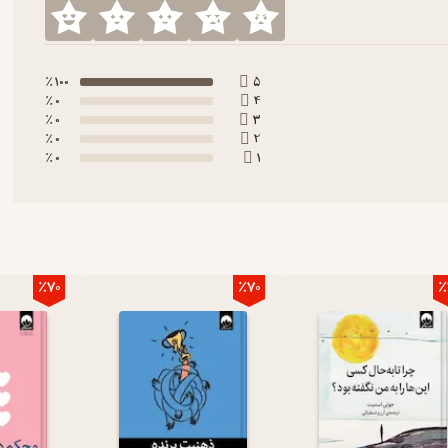
100 ٪
5
0 ٪
4
0 ٪
3
0 ٪
2
0 ٪
1
٪70
٪70
٪