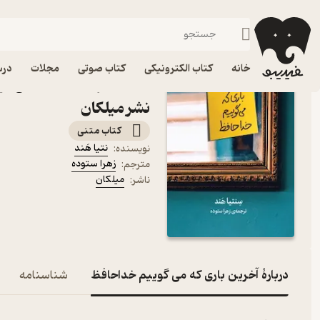
درام
فیدیبو
کتاب الکترونیکی
داستان و رمان
داستان و رمان خارجی
خانه
کتاب الکترونیکی
کتاب صوتی
مجلات
درس
کتاب آخرین باری که می گوی
نشر میلکان
کتاب متنی
نتیا هَند
نویسنده
:
زهرا ستوده
مترجم
:
میلکان
ناشر
:
دربارۀ آخرین باری که می گوییم خداحافظ
شناسنامه