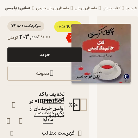
جنایی و پلیسی
و
کتاب صوتی
داستان و رمان
داستان و رمان خارجی
سرگرم‌کننده 🧩
(
14
)
4.4
کتاب صوتی
(55)
203,000
290,000
٪
30
تومان
قتل خانم
مک گینتی
خرید
اثر آگاتا
کریستی
نمونه
کتاب
صوتی
نویسنده
:
تخفیف با کد
آگاتا کریستی
«HIFIDIBO» در
%
50
گوینده
:
اولین خریدتان از
نگین خواجه نصیر
فیدیبو
ماه آوا
ناشر
:
فهرست مطالب