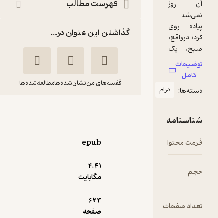
فهرست مطالب
گذاشتن این عنوان در...
قفسه‌های من
نشان‌شده‌ها
مطالعه‌شده‌ها
ام
جین ایر
شارلوت
محمدتقی
برونته
بهرامی حرّان
epub
انتشارات جامی
4.۴۱
مگابایت
انگیزه‌بخش 🚀
(
1
)
4.6
(13)
142,200
158,000
٪
10
624
تومان
ت
صفحه