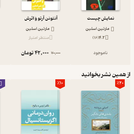
نمایش چیست
آنتونن آرتو وَ اثرش
مارتین اسلین
مارتین اسلین
4.2
(
16
)
منتظر امتیاز
42,000
تومان
ناموجود
70,000
از همین نشر بخوانید
٪10
٪20