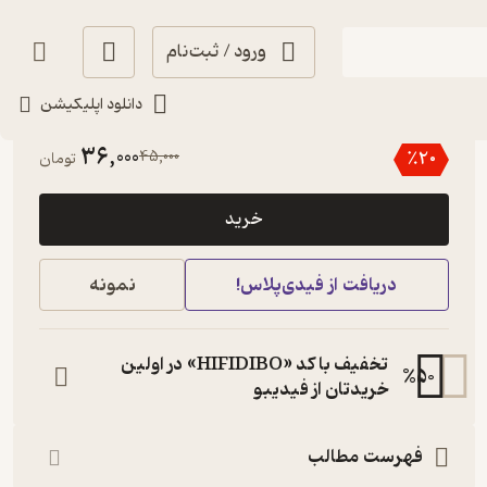
ورود / ثبت‌نام
دانلود اپلیکیشن
منتظر امتیاز
36,000
45,000
٪
20
تومان
خرید
دریافت از فیدی‌پلاس!
نمونه
تخفیف با کد «HIFIDIBO» در اولین
%
50
خریدتان از فیدیبو
فهرست مطالب