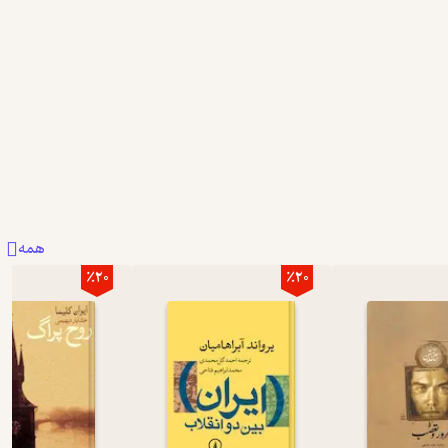
همه
٪20
٪20