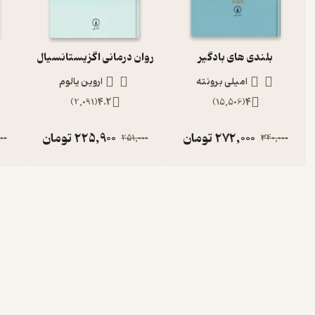
بلندی های بادگیر
روان درمانی اگزیستانسیال
امیلی برونته
اروین یالوم
)
2,091
(
4.2
)
15,506
(
4
272,000
تومان
225,900
تومان
00
251,000
340,000