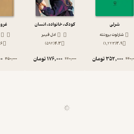
شرلی
کودک، خانواده، انسان
غرور
شارلوت برونته
ادل فیبر
.6
)
592
(
4.3
)
1,223
(
3.9
352,000
تومان
176,000
تومان
00
350,000
220,000
440,0