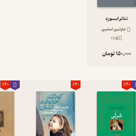
تئاتر ابسورد
مارتین اسلین
)
1
(
5
150,000
تومان
٪20
٪20
٪20