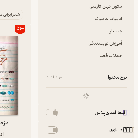
اندیشمندان 
متون کهن فارسی
علاقه‌مندا
فیدیبو به 
شعر ایرانی م
ادبیات عامیانه
٪40
معرفی کتا
جستار
● کتاب
ر
آموزش نویسندگی
● کتاب
در
● کتاب
م
جملات قصار
●
زبان‌شن
●
دانش‌نا
●
هرمنوت
نوع محتوا
فیلترهای انتخاب‌شده
لغو فیلترها
لغو فیلترها
فقط فیدی‌پلاس
مزخر
فقط راوی
ر