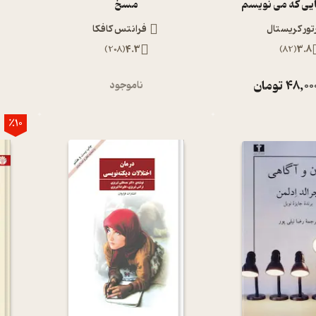
یی که می نویسم
مسخ
رتور کریستال
فرانتس کافکا
)
208
(
4.3
)
82
(
3.8
48,00
تومان
ناموجود
٪10