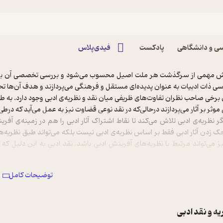
ی و دانشگاهی
پادکست
فیدی‌پلاس
ترونیکی نظریه و نقد ادبی
ش مهمی از سرگذشت هر ملت اصیل محسوب می‌شود و بررسی تخصصی آن برای ف
رسی ذات ادبیات به عنوان پدیده‌ای مستقل و فرهنگی می‌پردازند و هدف آن‌ها تح
 برخی صاحب نظران تفاوت‌های ظریفی میان نقد و نظریه‌ی ادبی وجود دارد. به طور
موثر بر ‌آثار می‌پردازند درحالی‌که در نقد نوعی قضاوت نیز به عمل می‌آید که در‌
گر نظریه‌ی ادبی تلاش می‌کند تا نقاط اشتراک آثار ادبی را هم در زمینه‌ی آفر
حک زدن آثار ادبی فقط بر اساس نظریه‌ی ادبی نیست بلکه می‌تواند طبق نظری
یز می‌تواند مرتبط با نظریه‌های آفرینش ادبی باشد. نقد ادبی به این دلیل که
بی را پرورش داد.
الب می‌توان فهمید که اهمیت نقد ادبی از خود ادبیات کمتر نیست‌ و قدمت تکوین
توضیحات کامل
رهایی مانند یونان، روم، چین، ایران و... تأییدی همین مدعاست. برای نمونه در
او برجای مانده افلاطون است و در زمینه‌ی نقد ادبی به روشی علمی نیز ارسطو
آن به بررسی و نقد آثار شاعران یونانی پرداخته است.
ه و نقد ادبی
توان به هوراس و لانگنیوس از اندیشمندان روم باستان اشاره کرد که در آثا