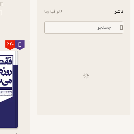
ناشر
لغو فیلترها
ن
٪20