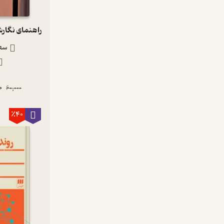
سعی
0
60,000
٪40