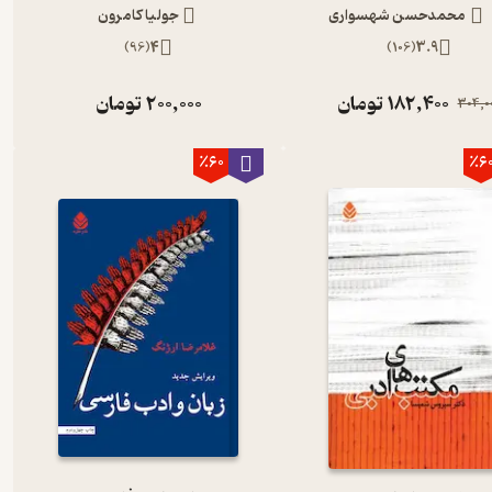
محمدحسن شهسواری
جولیا کامرون
)
96
(
4
)
106
(
3.9
182,400
تومان
200,000
تومان
304,0
٪60
٪6