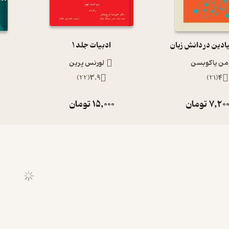
ادین در دانش زبان
ادبیات جلد 1
من یاکوبسن
لورنس پرین
)
22
(
3.9
)
21
(
4
7,20
تومان
15,000
تومان