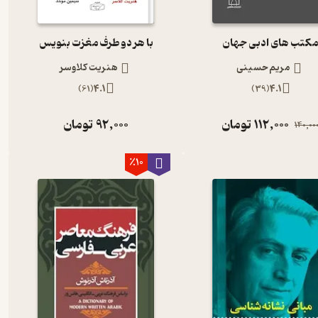
کتب های ادبی جهان
با هر دو طرف مغزت بنویس
مریم حسینی
هنریت کلاوسر
)
61
(
4.1
)
39
(
4.1
112,000
تومان
92,000
تومان
140,00
٪10