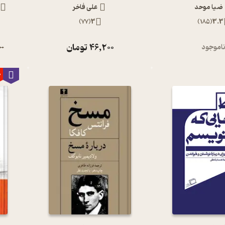
ضیا موحد
علی فاخر
)
77
(
3
)
185
(
3.3
46,200
تومان
اموجود
00
0