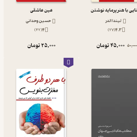
ایی با هنر پرمایه نوشتن
عین عاشقی
لیندا الدر
حسین وحدانی
)
42
(
4
)
27
(
4.3
45,000
تومان
25,000
تومان
50,000