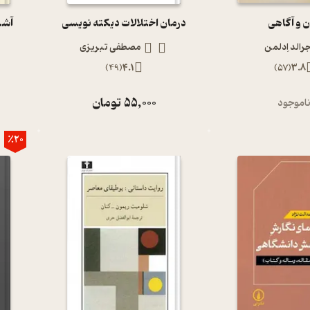
ن و آگاهی
درمان اختلالات دیکته نویسی
آشن
رالد اِدلمن
مصطفی تبریزی
)
49
(
4.1
)
57
(
3.8
55,000
تومان
اموجود
٪20