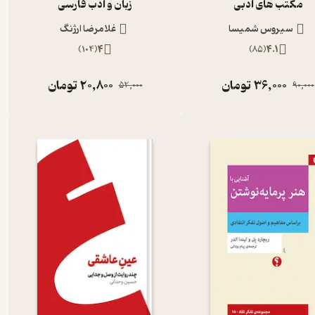
مکتب های ادبی
زبان و ادب فارسی
سیروس شمیسا
غلامرضا ارژنگ
)
104
(
4
)
85
(
4.1
36,000
تومان
20,800
تومان
52,000
90,000