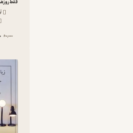
فقط روزها
آ
0
60,000