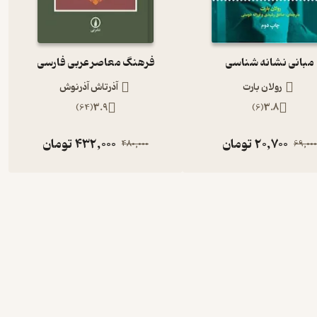
مبانی نشانه شناسی
فرهنگ معاصر عربی فارسی
رولان بارت
آذرتاش آذرنوش
)
64
(
3.9
)
6
(
3.8
20,700
تومان
432,000
تومان
480,000
69,000