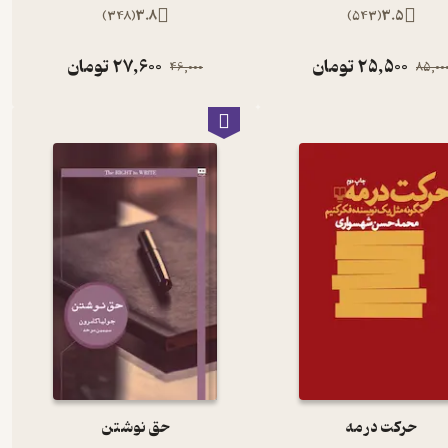
)
348
(
3.8
)
543
(
3.5
25,500
تومان
27,600
تومان
46,000
85,00
حرکت در مه
حق نوشتن