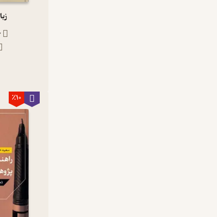
زبا
ج
ن
٪10