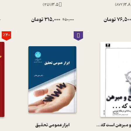
)
351
(
3.5
)
872
(
3.8
76,50
تومان
315,000
تومان
0
450,000
٪40
و مبرهن است که...
ابزار عمومی تحقیق