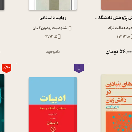
راهنمای نگارش پژوهش دانشگاهی
روایت داستانی
م
د عدالت نژاد
شلومیت ریمون کنان
)
17
(
3.5
)
31
(
3.8
54,00
تومان
ناموجود
0
٪70