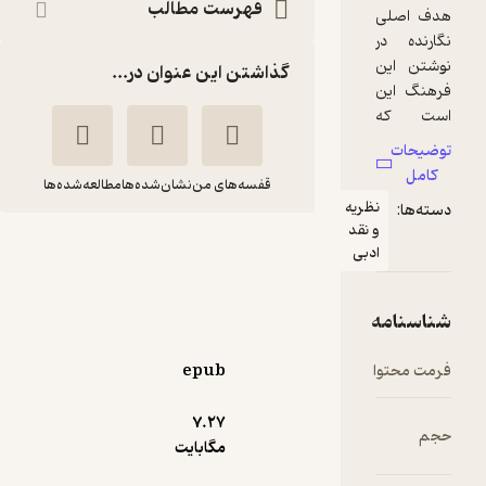
فهرست مطالب
گذاشتن این عنوان در...
قفسه‌های من
نشان‌شده‌ها
مطالعه‌شده‌ها
ظریه
نقد
دانش نامه ی نقد ادبی
دبی
از افلاتون تا به امروز
بهرام مقدادی
نشر چشمه
epub
پربار 🌳
(
1
)
5
(5)
7.۲۷
180,000
مگابایت
300,000
٪
40
تومان