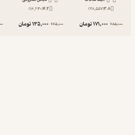
)
16,230
(
4.2
)
48,557
(
3.8
171,000
تومان
135,000
تومان
00
225,000
285,000