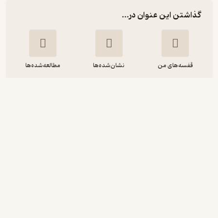
گذاشتن این عنوان در...
قفسه‌های من
نشان‌شده‌ها
مطالعه‌شده‌ها
هرمنوتیک فلسفی و نظریه ادبی
جوئل واینسهایمر
مسعود علیا
گروه انتشاراتی ققنوس
5
(5)
99,000
165,000
٪
40
تومان