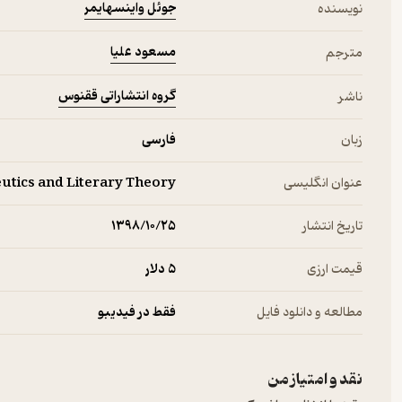
جوئل واینسهایمر
نویسنده
مسعود علیا
مترجم
گروه انتشاراتی ققنوس
ناشر
زبان
فارسی
عنوان انگلیسی
utics and Literary Theory
تاریخ انتشار
۱۳۹۸/۱۰/۲۵
قیمت ارزی
5 دلار
مطالعه و دانلود فایل
فقط در فیدیبو
نقد و امتیاز من