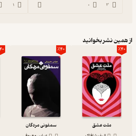
1
0
3
از همین نشر بخوانید
40
٪40
٪40
ملت عشق
سمفونی مردگان
الیف شافاک
عباس معروفی