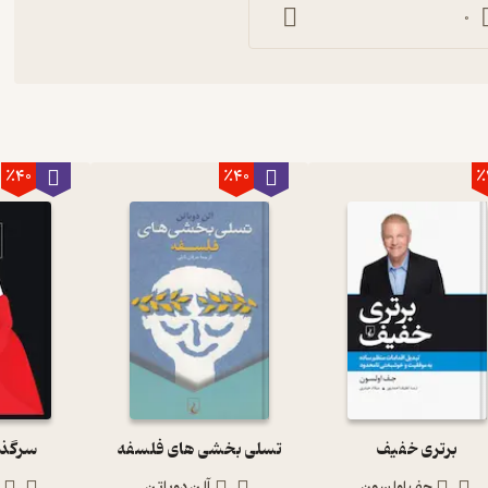
0
٪40
٪40
٪
برتری خفیف
تسلی بخشی های فلسفه
سرگذش
جف اولسون
آلن دوباتن