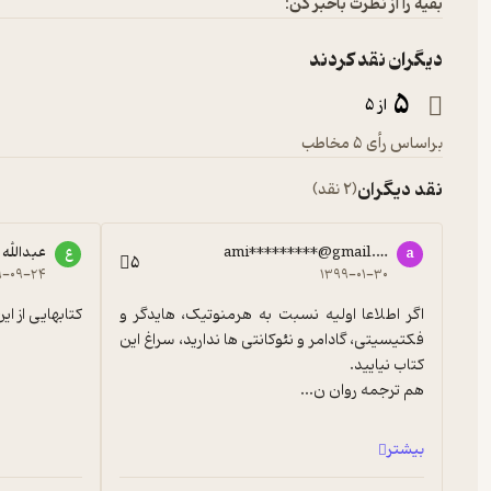
بقیه را از نظرت باخبر کن:
دیگران نقد کردند
5
از 5
براساس رأی 5 مخاطب
نقد دیگران
(2 نقد)
ami*********@gmail.com
عبدالله
a
ع
5
۹-۰۹-۲۴
۱۳۹۹-۰۱-۳۰
اگر اطلاعا اولیه نسبت به هرمنوتیک، هایدگر و 
کتابهایی از ای
فکتیسیتی، گادامر و نئوکانتی ها ندارید، سراغ این 
هم ترجمه روان ن...
بیشتر