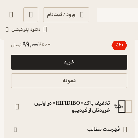
ورود / ثبت‌نام
دانلود اپلیکیشن
5
(5)
99,000
165,000
٪
40
تومان
خرید
نمونه
تخفیف با کد «HIFIDIBO» در اولین
%
50
خریدتان از فیدیبو
فهرست مطالب