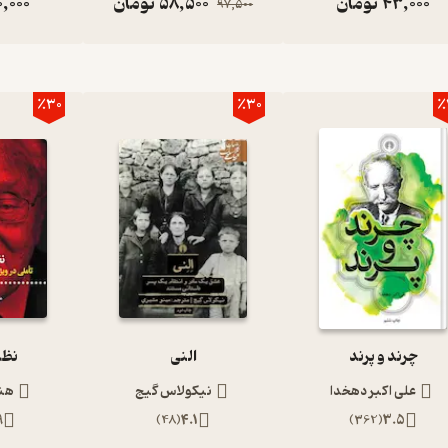
43,000
تومان
58,500
تومان
0,000
97,500
٪30
٪30
٪
چرند و پرند
النی
نظم
علی اکبر دهخدا
نیکولاس گیج
هن
9
)
48
(
4.1
)
362
(
3.5