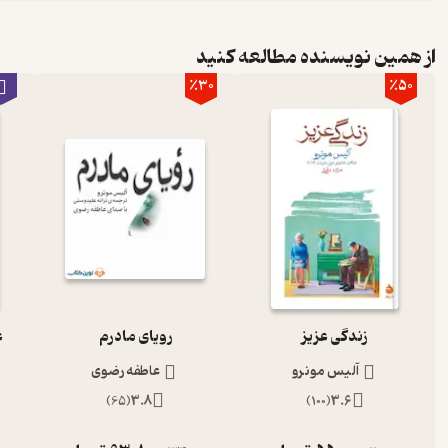
از همین نویسنده مطالعه کنید
٪30
٪50
زندگی عزیز
رویای مادرم
ع
آلیس مونرو
عاطفه رضوی
)
65
(
3.8
)
100
(
3.6