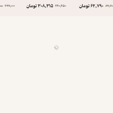
62,790
تومان
308,315
تومان
00
299,000
440,450
89,70