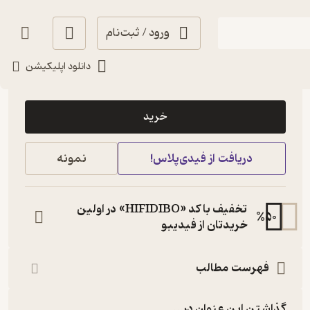
ورود / ثبت‌نام
دانلود اپلیکیشن
103,500
منتظر امتیاز
تومان
خرید
دریافت از فیدی‌پلاس!
نمونه
تخفیف با کد «HIFIDIBO» در اولین
%
50
خریدتان از فیدیبو
فهرست مطالب
گذاشتن این عنوان در...