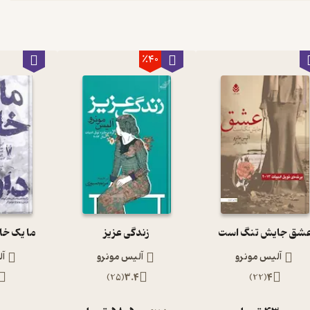
٪40
شق جایش تنگ است
زندگی عزیز
ما یک خان
آلیس مونرو
آلیس مونرو
آ
)
25
(
3.4
)
22
(
4