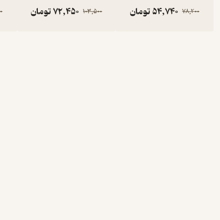
54,740
تومان
72,450
تومان
0
103,500
78,200