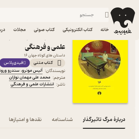
داستان کوتا
فیدیبو
کتاب الکترونیکی
داستان و رمان
داستان و رمان خارجی
خانه
کتاب الکترونیکی
کتاب صوتی
مجلات
درس
کتاب مرگ تاثیرگذار اثر آل
علمی و فرهنگی
داستان های کوتاه جهان ۱۶
کتاب متنی
فیدی‌پلاس
آلیس مونرو
،
سندرو ورو
نویسندگان
:
محمد علی مهمان نوازان
مترجم
:
انتشارات علمی و فرهنگی
ناشر
:
دربارۀ مرگ تاثیرگذار
شناسنامه
نقدها و امتیازها