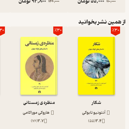
55,000
تومان
93,800
تومان
134,000
110,000
از همین نشر بخوانید
30
٪30
٪30
شکار
منظره ی زمستانی
آنتونیو تابوکی
هاروکی موراکامی
)
76
(
3.7
)
55
(
3.4