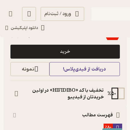
ورود / ثبت‌نام
4.8
(4)
دانلود اپلیکیشن
48,000
80,000
٪
40
تومان
خرید
دریافت از فیدی‌پلاس!
نمونه
تخفیف با کد «HIFIDIBO» در اولین
%
50
خریدتان از فیدیبو
فهرست مطالب
٪80