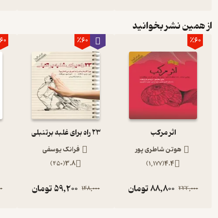
از همین نشر بخوانید
60
٪60
٪60
اثر مرکب
23 راه برای غلبه برتنبلی
هوتن شاطری پور
فرانک یوسفی
)
450
(
3.8
)
1,177
(
4.4
88,800
تومان
59,200
تومان
0
148,000
222,000