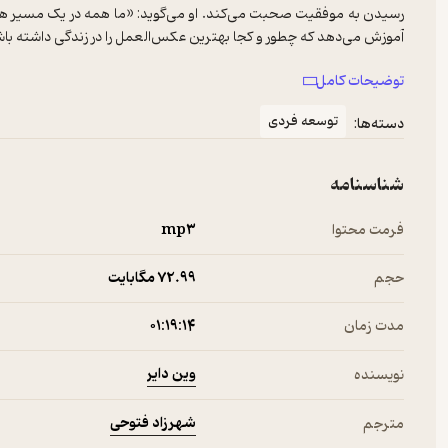
رسیدن به موفقیت صحبت می‌کند. او می‌گوید: «ما همه در یک مسیر هست
آموزش می‌دهد که چطور و کجا بهترین عکس‌العمل را در زندگی داشته باش
توضیحات کامل
ما فقط در مکان‌های مختلفی در طول مسیر هستیم.» کتاب تا آینده‌ای 
توسعه فردی
دسته‌ها:
کتاب‌سرای نیک چاپ شده است. همچنین گوینده این کتاب صوتی فرهاد ات
فیدیبو بخواهید.
شناسنامه
درباره نویسنده، وین دایر
فرمت محتوا
mp۳
حجم
72.۹۹ مگابایت
دکتر وین دایر «wayne dyer» که طرف‌دارانش او را «پ
دهه زندگی حرفه‌ای خود، بیش 
مدت زمان
۰۱:۱۹:۱۴
هزاران برنامه تلویزیونی و رادیویی شرکت کرده است. کتاب‌های او سرنو
وین دایر
نویسنده
سال 2011 دایر را یکی از افراد تأثیرگذار در دنیا معرفی کرد.
شهرزاد فتوحی
مترجم