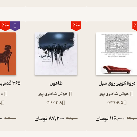
٪60
٪60
٪
دروغگویی روی مبل
طاعون
هوتن شاطری پور
هوتن شاطری پور
دا
8
)
290
(
3.9
)
731
(
4.5
116,000
تومان
87,200
تومان
0
202,000
218,000
290,00