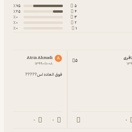
75 ٪
5
25 ٪
4
0 ٪
3
0 ٪
2
0 ٪
1
اقری
Atrin Ahmadi
A
5
۱۳۹۹-۱۱-۰۸
۱۳۹
فوق العاده اس?????
شبختی در زندگی است.
0
0
0