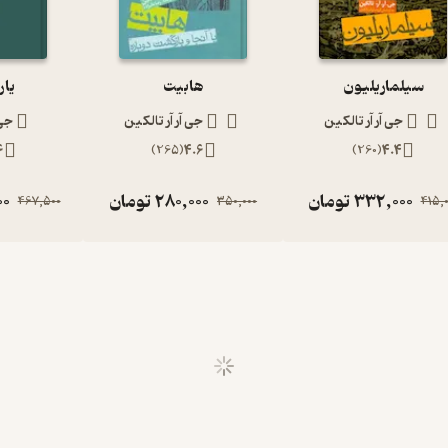
سیلماریلیون
هابیت
یار
جی آر آر تالکین
جی آر آر تالکین
جی 
6
)
265
(
4.6
)
260
(
4.4
332,000
تومان
280,000
تومان
00
467,500
350,000
415,0