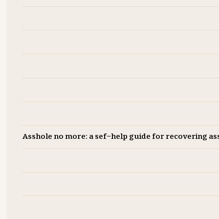
نوان جسورانه، زبان طنز، موضوع اجتماعی قابل لمس، نقد رفتارهای
محمود فرجامی
توسط
انتشارات روزنه
منتشر شده
 خوانندگان فارسی‌زبان قابل درک‌تر باشد و این اثر با مشخصات حدود
Asshole no more: a sef-help guide for recovering ass
تارهای انسانی، بهبود روابط اجتماعی و توسعه فردی علاقه دارند. به
؛ به‌خصوص کسانی که در محیط‌های مختلف اجتماعی با چالش‌های ارتباطی