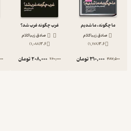
ما چگونه، ما شدیم
غرب چگونه غرب شد؟
صادق زیباکلام
صادق زیباکلام
)
1,088
(
3.6
)
1,178
(
3.6
310,000
تومان
208,000
تومان
00
260,000
387,500