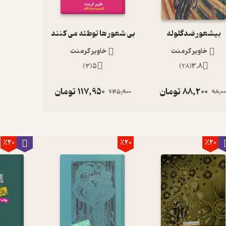
بیشعور ضدگلوله
بی‌ شعور ها توطئه می‌ کنند
خاویر کرمنت
خاویر کرمنت
)
3
(
5
)
28
(
3.8
88,200
تومان
117,950
تومان
235,900
98,00
٪20
٪20
٪20