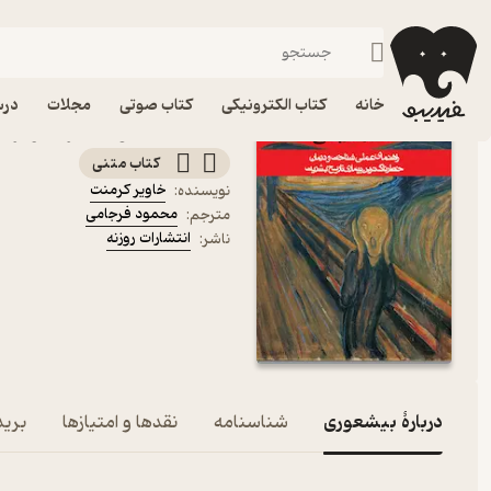
نقد و نظریه روانشناسی
فیدیبو
کتاب الکترونیکی
روانشناسی
خانه
کتاب الکترونیکی
کتاب صوتی
مجلات
درس
کتاب بیشعوری اثر خاویر ک
کتاب متنی
خاویر کرمنت
نویسنده
:
محمود فرجامی
مترجم
:
انتشارات روزنه
ناشر
:
دربارۀ بیشعوری
شناسنامه
نقدها و امتیازها
برید