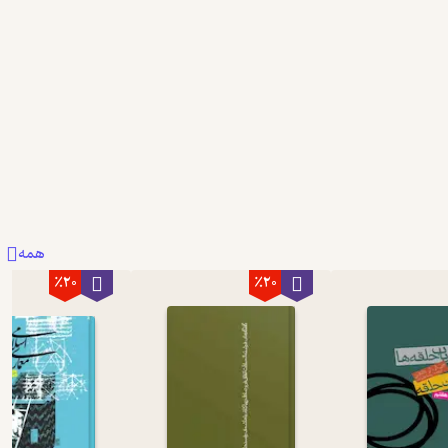
همه
٪20
٪20