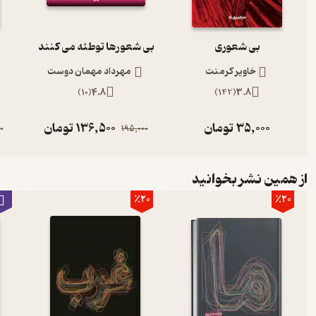
بی شعوری
بی شعورها توطئه می کنند
خاویر کرمنت
مهرداد مهمان دوست
)
10
(
4.8
)
142
(
3.8
35,000
تومان
136,500
تومان
0
195,000
از همین نشر بخوانید
٪20
٪20