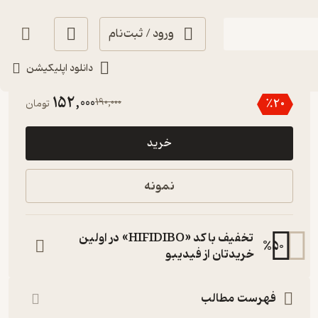
ورود / ثبت‌نام
دانلود اپلیکیشن
آموزنده 🦉
(
6
)
4
(499)
152,000
190,000
٪
20
تومان
خرید
نمونه
تخفیف با کد «HIFIDIBO» در اولین
%
50
خریدتان از فیدیبو
فهرست مطالب