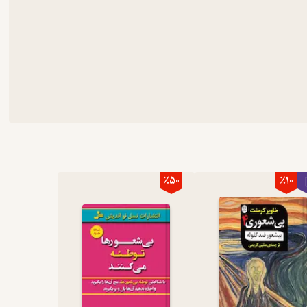
٪50
٪10